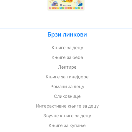
Брзи линкови
Књиге за децу
Књиге за бебе
Лектире
Књиге за тинејџере
Романи за децу
Сликовнице
Интерактивне књиге за децу
Звучне књиге за децу
Књиге за купање