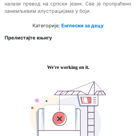
налази превод на српски језик. Све је пропраћено
занимљивим илустрацијама у боји.
Категорије:
Енглески за децу
Прелистајте књигу