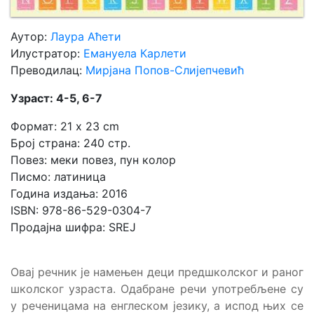
Аутор:
Лаура Аћети
Илустратор:
Емануела Карлети
Преводилац:
Мирјана Попов-Слијепчевић
Узраст: 4-5, 6-7
Формат: 21 x 23 cm
Број страна: 240 стр.
Повез: меки повез, пун колор
Писмо: латиница
Година издања: 2016
ISBN: 978-86-529-0304-7
Продајна шифра: SREJ
Овај речник је намењен деци предшколског и раног
школског узраста. Одабране речи употребљене су
у реченицама на енглеском језику, а испод њих се