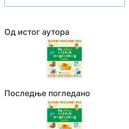
Од истог аутора
Последње погледано