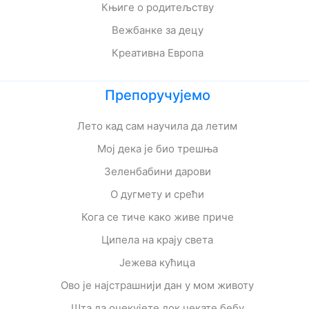
Књиге о родитељству
Вежбанке за децу
Креативна Европа
Препоручујемо
Лето кад сам научила да летим
Мој дека је био трешња
Зеленбабини дарови
О дугмету и срећи
Кога се тиче како живе приче
Ципела на крају света
Јежева кућица
Ово је најстрашнији дан у мом животу
Шта да очекујете док чекате бебу