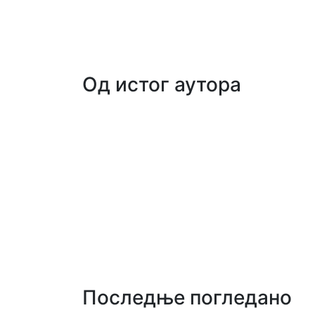
Од истог аутора
Последње погледано