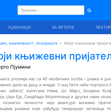
УЏБЕНИЦИ
ЗА ВРТИЋЕ
ЛЕКТИ
зик, књижевност, позориште
Моји књижевни пријат
оји књижевни пријате
рто Пјумини
њига упознаје нас са 40 необичних особа – јунака и ју
вних дела за децу и младе. У њој ћете наћи портрете 
них забата", капетана Нема, Џо Марч, Холдена Кол
ја, Џејн Ејр, Синдбада Морепловца и других нама позн
 познатих личности чије авантуре можемо прати
ицама романа који узбуђују генерације читалаца. 