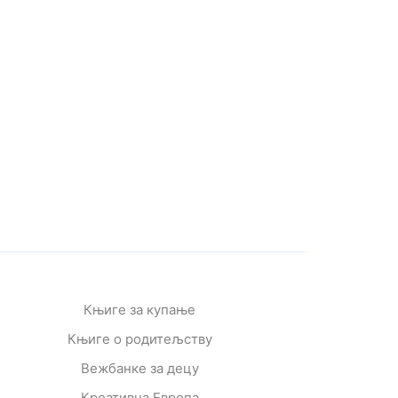
Књиге за купање
Књиге о родитељству
Вежбанке за децу
Креативна Европа