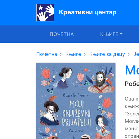
Креативни центар
Почетна
ПОЧЕТНА
КЊИГЕ
Књиге
Уџбеници
Почетна
Књиге
Књиге за децу
Је
За
М
вртиће
Робе
Лектира
Ова к
Акције
књиже
Блог
"Зеле
Могли
мање
Latinica
стран