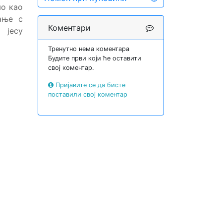
мо као
ање с
Коментари
 јесу
Тренутно нема коментара
Будите први који ће оставити
свој коментар.
Пријавите се да бисте
поставили свој коментар