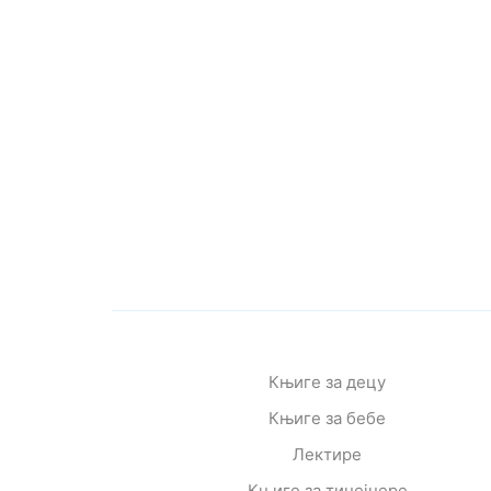
Књиге за децу
Књиге за бебе
Лектире
Књиге за тинејџере