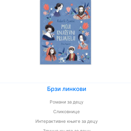
Брзи линкови
Романи за децу
Сликовнице
Интерактивне књиге за децу
Звучне књиге за децу