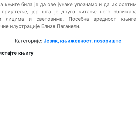
а књиге била је да ове јунаке упознамо и да их осети
е пријатеље, јер шта је друго читање него зближав
м лицима и световима. Посебна вредност књиге
чне илустрације Елизе Паганели.
Категорије:
Језик, књижевност, позориште
стајте књигу