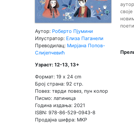
аутор
свој
Мој
нови
налог
поети
Аутор:
Роберто Пјумини
Илустратор:
Елиза Паганели
Преводилац:
Мирјана Попов-
Прели
Слијепчевић
Узраст: 12-13, 13+
Формат: 19 x 24 cm
Број страна: 92 стр.
Повез: тврди повез, пун колор
Писмо: латиница
Година издања: 2021
ISBN: 978-86-529-0943-8
Продајна шифра: MKP