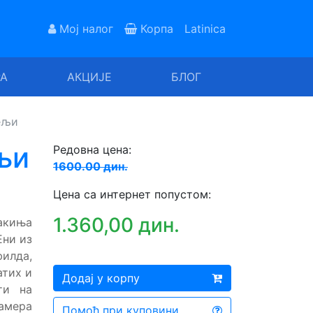
Мој налог
Корпа
Latinica
РА
АКЦИЈЕ
БЛОГ
ељи
љи
Редовна цена:
1600.00 дин.
Цена са интернет попустом:
1.360,00 дин.
накиња
Ени из
филда,
атих и
Додај у корпу
ти на
Намера
Помоћ при куповини