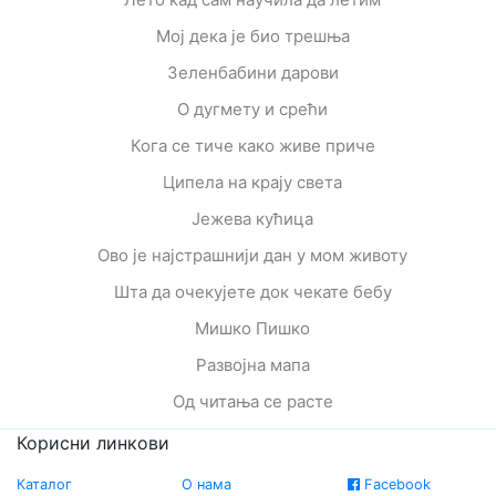
Мој дека је био трешња
Зеленбабини дарови
О дугмету и срећи
Кога се тиче како живе приче
Ципела на крају света
Јежева кућица
Ово је најстрашнији дан у мом животу
Шта да очекујете док чекате бебу
Мишко Пишко
Развојна мапа
Од читања се расте
Корисни линкови
Каталог
О нама
Facebook