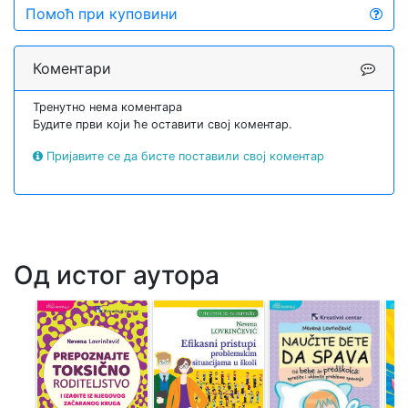
Помоћ при куповини
Коментари
Тренутно нема коментара
Будите први који ће оставити свој коментар.
Пријавите се да бисте поставили свој коментар
Од истог аутора