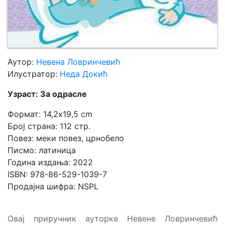
Аутор:
Невена Ловринчевић
Илустратор:
Неда Докић
Узраст: За одрасле
Формат: 14,2x19,5 cm
Број страна: 112 стр.
Повез: меки повез, црнобело
Писмо: латиница
Година издања: 2022
ISBN: 978-86-529-1039-7
Продајна шифра: NSPL
Овај приручник ауторке Невене Ловринчевић