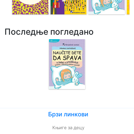
Последње погледано
Брзи линкови
Књиге за децу