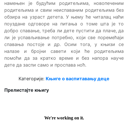
намењен је будућим родитељима, новопеченим
родитељима и свим неиспаваним родитељима без
обзира на узраст детета. У њему ће читалац наћи
поуздане одговоре на питања о томе шта је то
добро спавање, треба ли дете пустити да плаче, да
ли је успављивање потребно, који све поремећаји
спавања постоје и др. Осим тога, у књизи се
налазе и бројни савети који ће родитељима
помоћи да за кратко време и без напора науче
дете да заспи само и проспава ноћ.
Категорије:
Књиге о васпитавању деце
Прелистајте књигу