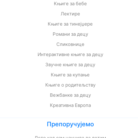
Књиге за бебе
Лектире
Књиге за тинејџере
Романи за децу
Сликовнице
Интерактивне књиге за децу
Звучне књиге за децу
Књиге за купање
Књиге о родитељству
Вежбанке за децу
Креативна Европа
Препоручујемо
Лето кад сам научила да летим