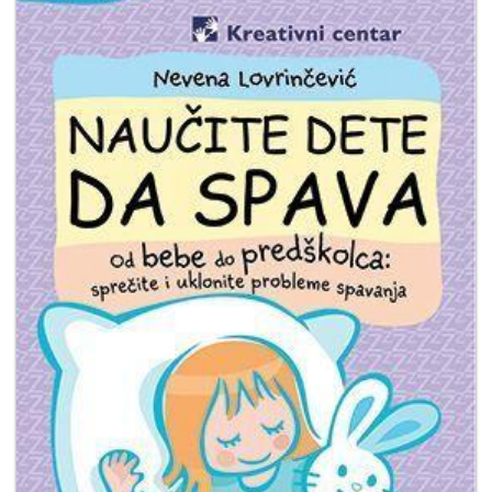
Мој
налог