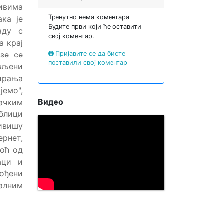
зивима
Тренутно нема коментара
ка је
Будите први који ће оставити
аду с
свој коментар.
а крај
азе се
Пријавите се да бисте
поставили свој коментар
вљени
ирања
емо",
Видео
ачким
облици
тивишу
ернет,
моћ од
аци и
гођени
алним