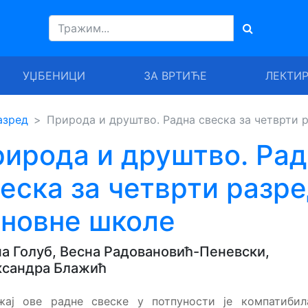
УЏБЕНИЦИ
ЗА ВРТИЋЕ
ЛЕКТИ
азред
Природа и друштво. Радна свеска за четврти 
ирода и друштво. Ра
еска за четврти разр
сновне школе
а Голуб, Весна Радовановић-Пеневски,
ксандра Блажић
жај ове радне свеске у потпуности је компатибил