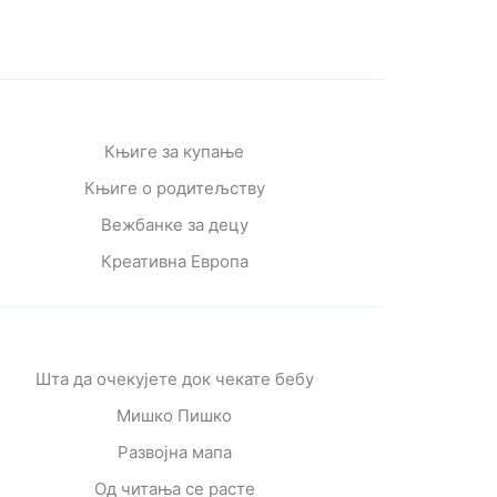
Књиге за купање
Књиге о родитељству
Вежбанке за децу
Креативна Европа
Шта да очекујете док чекате бебу
Мишко Пишко
Развојна мапа
Од читања се расте