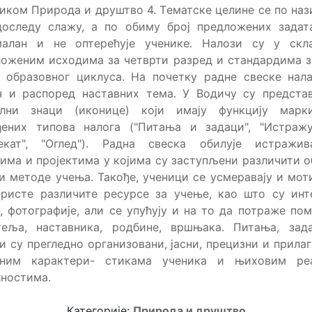
иком Природа и друштво 4. Tематске целине се по на
доследу слажу, а по обиму број предложених задата
малан и не оптерећује ученике. Налози су у скл
оженим исходима за четврти разред и стандардима з
 образовног циклуса. На почетку радне свеске нал
ч и распоред наставних тема. У Водичу су предста
елни знаци (иконице) који имају функцију марк
ђених типова налога ("Питања и задаци", "Истражуј
јекат", "Оглед"). Радна свеска обилује истражив
има и пројектима у којима су заступљени различити 
и методе учења. Такође, ученици се усмеравају и мо
ристе различите ресурсе за учење, као што су инт
, фотографије, али се упућују и на то да потраже по
теља, наставника, родбине, вршњака. Питања, зад
и су прегледно организовани, јасни, прецизни и прила
сним карактери- стикама ученика и њиховим ре
ностима.
Категорије:
Природа и друштво