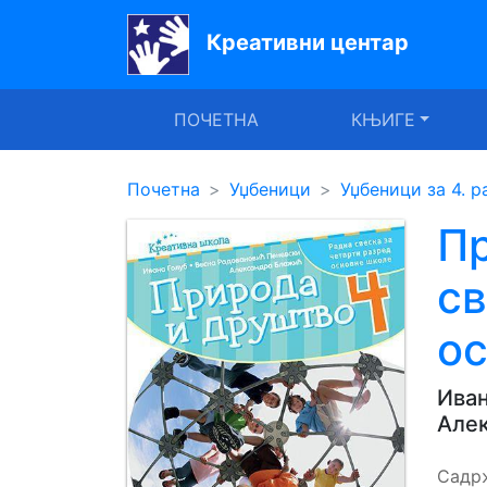
Креативни центар
Почетна
ПОЧЕТНА
КЊИГЕ
Књиге
Уџбеници
Почетна
Уџбеници
Уџбеници за 4. р
За
Пр
вртиће
св
Лектира
о
Акције
Блог
Иван
Але
Latinica
Садр