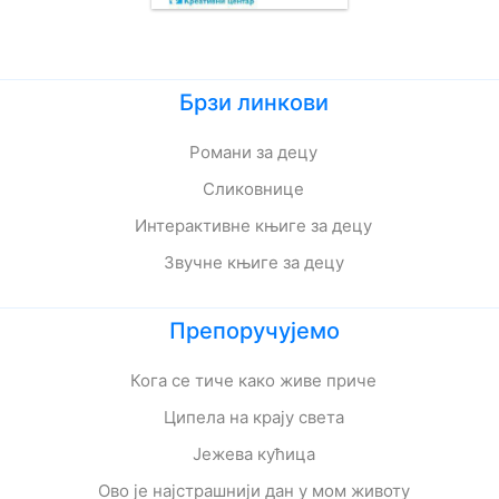
Брзи линкови
Романи за децу
Сликовнице
Интерактивне књиге за децу
Звучне књиге за децу
Препоручујемо
Кога се тиче како живе приче
Ципела на крају света
Јежева кућица
Ово је најстрашнији дан у мом животу