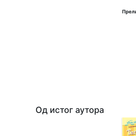
Прели
Од истог аутора