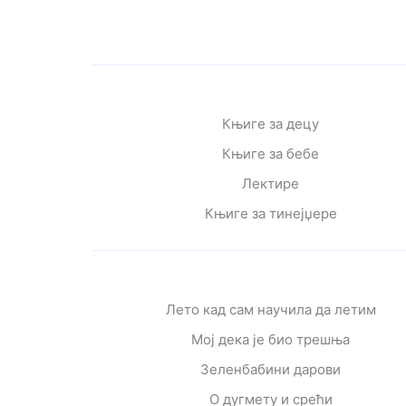
Књиге за децу
Књиге за бебе
Лектире
Књиге за тинејџере
Лето кад сам научила да летим
Мој дека је био трешња
Зеленбабини дарови
О дугмету и срећи