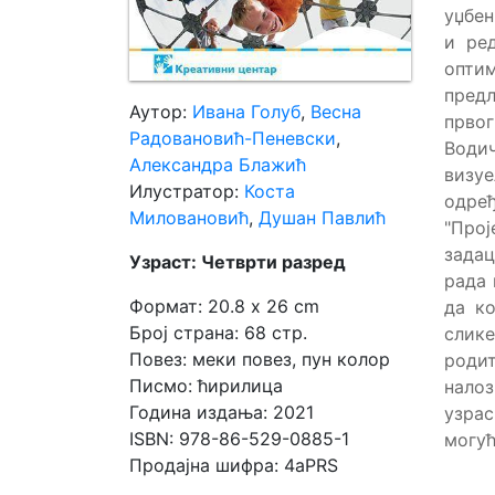
уџбен
и ре
Мој
опти
налог
предл
Аутор:
Ивана Голуб
,
Весна
првог
Радовановић-Пеневски
,
Води
Александра Блажић
визу
Илустратор:
Коста
одре
Миловановић
,
Душан Павлић
"Про
задац
Узраст: Четврти разред
рада 
Формат: 20.8 x 26 cm
да ко
Број страна: 68 стр.
слике
Повез: меки повез, пун колор
роди
Писмо: ћирилица
налоз
Година издања: 2021
узра
ISBN: 978-86-529-0885-1
могућ
Продајна шифра: 4aPRS