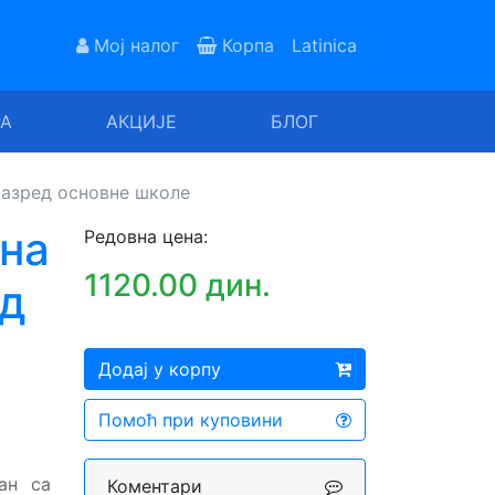
Мој налог
Корпа
Latinica
РА
АКЦИЈЕ
БЛОГ
разред основне школе
дна
Редовна цена:
1120.00 дин.
ед
Додај у корпу
Помоћ при куповини
ан са
Коментари