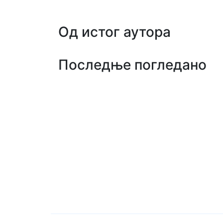
Од истог аутора
Последње погледано