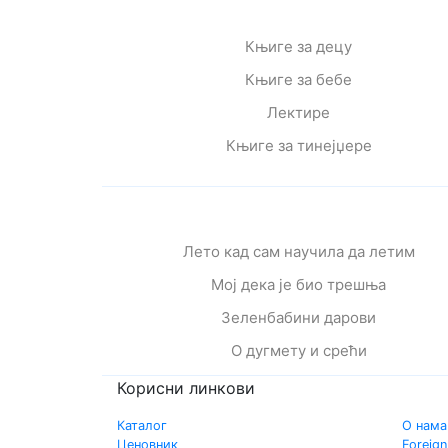
Књиге за децу
Књиге за бебе
Лектире
Књиге за тинејџере
Лето кад сам научила да летим
Мој дека је био трешња
Зеленбабини дарови
О дугмету и срећи
Корисни линкови
Каталог
О нама
Ценовник
Foreign