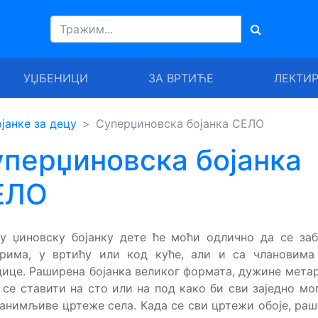
УЏБЕНИЦИ
ЗА ВРТИЋЕ
ЛЕКТИ
јанке за децу
Суперџиновска бојанка СЕЛО
перџиновска бојанка
ЕЛО
у џиновску бојанку дете ће моћи одлично да се за
арима, у вртићу или код куће, али и са члановима 
ице. Раширена бојанка великог формата, дужине метар
се ставити на сто или на под како би сви заједно мо
занимљиве цртеже села. Када се сви цртежи обоје, ра