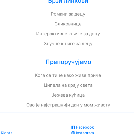
Брзи линкови
Романи за децу
Сликовнице
Интерактивне књиге за децу
Звучне књиге за децу
Препоручујемо
Кога се тиче како живе приче
Ципела на крају света
Јежева кућица
Ово је најстрашнији дан у мом животу
Facebook
 Rights
Instagram