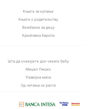
Књиге за купање
Књиге о родитељству
Вежбанке за децу
Креативна Европа
Шта да очекујете док чекате бебу
Мишко Пишко
Развојна мапа
Од читања се расте