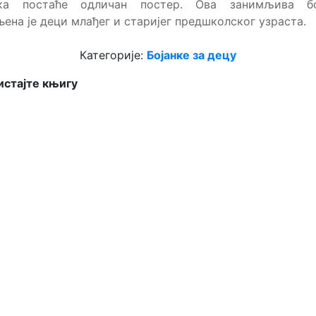
нка постаће одличан постер. Ова занимљива бо
ена је деци млађег и старијег предшколског узраста.
Категорије:
Бојанке за децу
стајте књигу