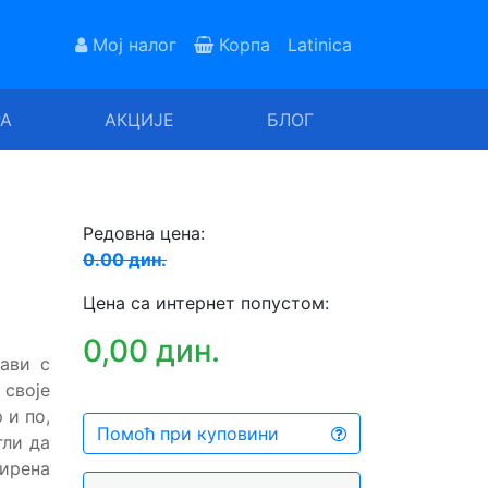
Мој налог
Корпа
Latinica
РА
АКЦИЈЕ
БЛОГ
Редовна цена:
0.00 дин.
Цена са интернет попустом:
0,00 дин.
бави с
своје
 и по,
Помоћ при куповини
гли да
ширена