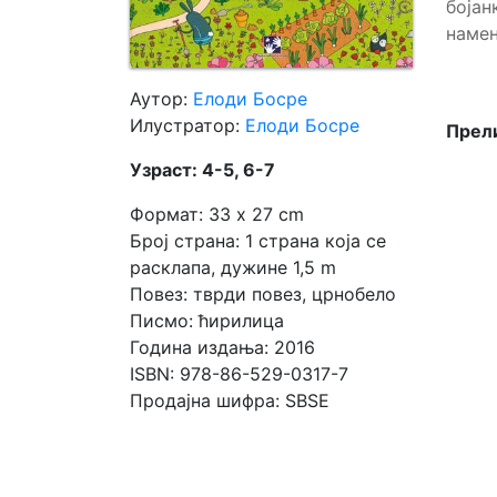
боја
намењ
Мој
налог
Аутор:
Елоди Босре
Илустратор:
Елоди Босре
Прели
Узраст: 4-5, 6-7
Формат: 33 x 27 cm
Број страна: 1 страна која се
расклапа, дужине 1,5 m
Повез: тврди повез, црнобело
Писмо: ћирилица
Година издања: 2016
ISBN: 978-86-529-0317-7
Продајна шифра: SBSE