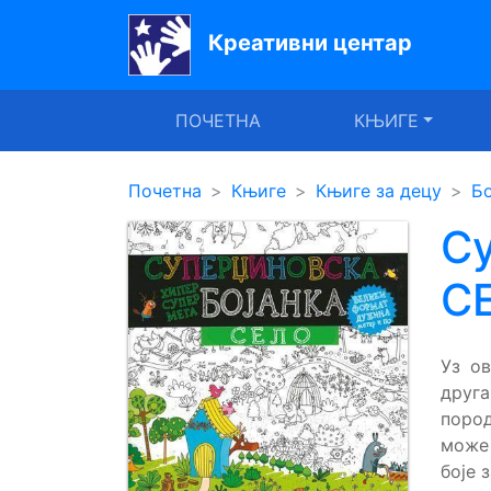
Креативни центар
Почетна
ПОЧЕТНА
КЊИГЕ
Књиге
Уџбеници
Почетна
Књиге
Књиге за децу
Бо
За
Су
вртиће
С
Лектира
Акције
Уз ов
друг
Блог
пород
може 
Latinica
боје 