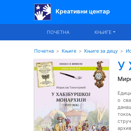
Креативни центар
Почетна
ПОЧЕТНА
КЊИГЕ
Књиге
Уџбеници
Почетна
Књиге
Књиге за децу
Ис
За
У 
вртиће
Миро
Лектира
Едици
Акције
о св
Блог
дана
токо
стру
Latinica
архи