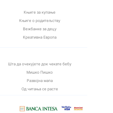
Књиге за купање
Књиге о родитељству
Вежбанке за децу
Креативна Европа
Шта да очекујете док чекате бебу
Мишко Пишко
Развојна мапа
Од читања се расте