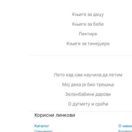
Књиге за децу
Књиге за бебе
Лектире
Књиге за тинејџере
Лето кад сам научила да летим
Мој дека је био трешња
Зеленбабини дарови
О дугмету и срећи
Корисни линкови
Каталог
О нама
Ценовник
Foreign