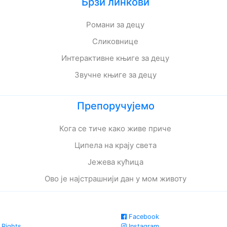
Брзи линкови
Романи за децу
Сликовнице
Интерактивне књиге за децу
Звучне књиге за децу
Препоручујемо
Кога се тиче како живе приче
Ципела на крају света
Јежева кућица
Ово је најстрашнији дан у мом животу
Facebook
 Rights
Instagram