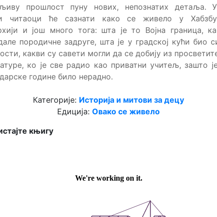
дљиву прошлост пуну нових, непознатих детаља. У
и читаоци ће сазнати како се живело у Хабзбу
хији и још много тога: шта је то Војна граница, к
дале породичне задруге, шта је у градској кући био 
ости, какви су савети могли да се добију из просвети
атуре, ко је све радио као приватни учитељ, зашто ј
дарске године било нерадно.
Категорије:
Историја и митови за децу
Едиција:
Овако се живело
стајте књигу