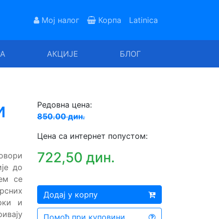
Мој налог
Корпа
Latinica
РА
АКЦИЈЕ
БЛОГ
и
Редовна цена:
850.00 дин.
Цена са интернет попустом:
722,50 дин.
говори
је до
ем се
рсних
Додај у корпу
рки и
ивају
Помоћ при куповини