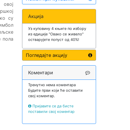
 овој
ршкој
Акција
ако су
симбол
Уз куповину 4 књиге по избору
тељске
из едиције "Овако се живело"
е пола
остварујете попуст од 40%!
Погледајте акцију
Коментари
Тренутно нема коментара
Будите први који ће оставити
свој коментар.
Пријавите се да бисте
поставили свој коментар