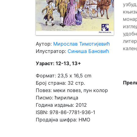
узбу
књиз
Мој
монар
налог
изгле
удобн
литер
Аутор:
Мирослав Тимотијевић
кален
Илустратор:
Синиша Бановић
Узраст: 12-13, 13+
Формат: 23,5 x 16,5 cm
Прели
Број страна: 32 стр.
Повез: меки повез, пун колор
Писмо: ћирилица
Година издања: 2012
ISBN: 978-86-7781-936-1
Продајна шифра: HMO