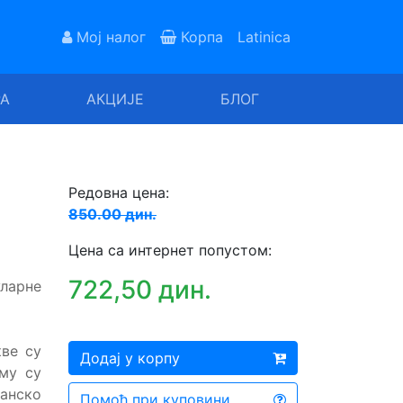
Мој налог
Корпа
Latinica
РА
АКЦИЈЕ
БЛОГ
Редовна цена:
850.00 дин.
Цена са интернет попустом:
722,50 дин.
ларне
кве су
Додај у корпу
ему су
анско
Помоћ при куповини