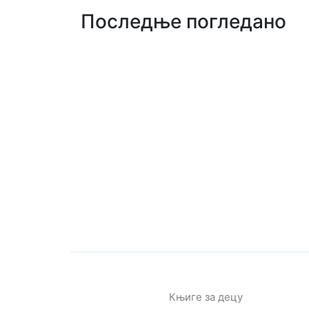
Последње погледано
Књиге за децу