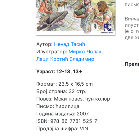
писмо
Мој
Винч
налог
илуст
је о 
две х
Аутор:
Ненад Тасић
Илустратор:
Мирко Чолак
,
Лаци Крстић Владимир
Прели
Узраст: 12-13, 13+
Формат: 23,5 x 16,5 cm
Број страна: 32 стр.
Повез: Меки повез, пун колор
Писмо: ћирилица
Година издања: 2007
ISBN: 978-86-7781-525-7
Продајна шифра: VIN