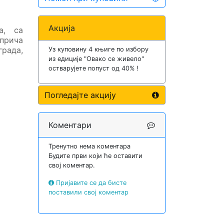
Акција
а
,
са
прича
града,
Уз куповину 4 књиге по избору
из едиције "Овако се живело"
остварујете попуст од 40% !
Погледајте акцију
Коментари
Тренутно нема коментара
Будите први који ће оставити
свој коментар.
Пријавите се да бисте
поставили свој коментар