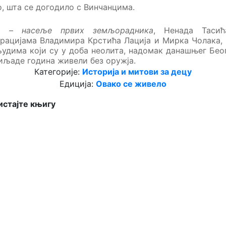
, шта се догодило с Винчанцима.
а – насеље првих земљорадника
,
Ненада Тасић
рацијама Владимира Крстића Лација и Мирка Чолака
,
људима који су у доба неолита, надомак данашњег Бео
иљаде година живели без оружја.
Категорије:
Историја и митови за децу
Едиција:
Овако се живело
стајте књигу