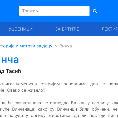
УЏБЕНИЦИ
ЗА ВРТИЋЕ
ЛЕКТИ
торија и митови за децу
Винча
инча
д Тасић
књига намењена старијим основцимa део је попу
је „Овако се живело“.
ци ће сазнати како је изгледао Балкан у неолиту, ка
куће Винчанаца, како су Винчанци били обучени, ч
иле посуде у облику животиња, да ли постоји винч