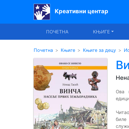
Креативни центар
Почетна
ПОЧЕТНА
КЊИГЕ
Књиге
Уџбеници
Почетна
Књиге
Књиге за децу
Ис
За
В
вртиће
Нена
Лектира
Ова 
Акције
едици
Блог
Читао
биле 
Latinica
служ