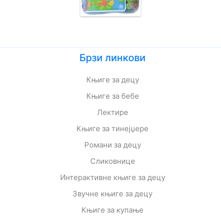
Брзи линкови
Књиге за децу
Књиге за бебе
Лектире
Књиге за тинејџере
Романи за децу
Сликовнице
Интерактивне књиге за децу
Звучне књиге за децу
Књиге за купање