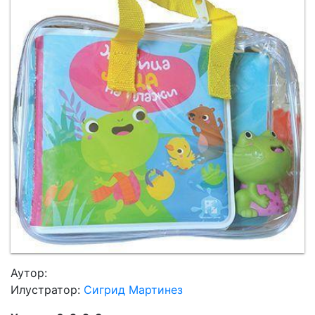
Мој
налог
Аутор:
Илустратор:
Сигрид Мартинез