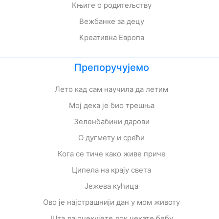
Књиге о родитељству
Вежбанке за децу
Креативна Европа
Препоручујемо
Лето кад сам научила да летим
Мој дека је био трешња
Зеленбабини дарови
О дугмету и срећи
Кога се тиче како живе приче
Ципела на крају света
Јежева кућица
Ово је најстрашнији дан у мом животу
Шта да очекујете док чекате бебу