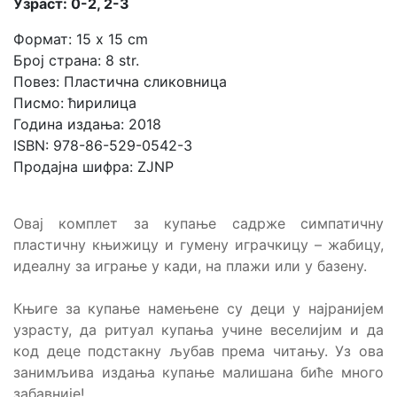
Узраст: 0-2, 2-3
Формат: 15 x 15 cm
Број страна: 8 str.
Повез: Пластична сликовница
Писмо: ћирилица
Година издања: 2018
ISBN: 978-86-529-0542-3
Продајна шифра: ZJNP
Овај комплет за купање садрже симпатичну
пластичну књижицу и гумену играчкицу – жабицу,
идеалну за играње у кади, на плажи или у базену.
Књиге за купање намењене су деци у најранијем
узрасту, да ритуал купања учине веселијим и да
код деце подстакну љубав према читању. Уз ова
занимљива издања купање малишана биће много
забавније!