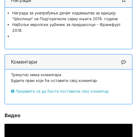
Награде
Награда за унапређење дечјег издаваштва за едицију
"Школице" на Подгоричком сајму књига 2016. године
Најбољи европски уџбеник за предшколце - Франкфурт
2018.
Коментари
Тренутно нема коментара
Будите први који ће оставити свој коментар.
Пријавите се да бисте поставили свој коментар
Видео