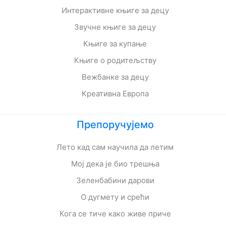
Интерактивне књиге за децу
Звучне књиге за децу
Књиге за купање
Књиге о родитељству
Вежбанке за децу
Креативна Европа
Препоручујемо
Лето кад сам научила да летим
Мој дека је био трешња
Зеленбабини дарови
О дугмету и срећи
Кога се тиче како живе приче