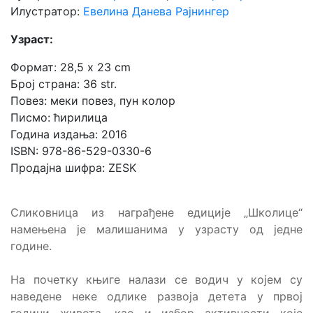
Илустратор:
Евелина Данева Рајнингер
Узраст:
Формат: 28,5 x 23 cm
Број страна: 36 str.
Повез: меки повез, пун колор
Писмо: ћирилица
Година издања: 2016
ISBN: 978-86-529-0330-6
Продајна шифра: ZESK
Сликовница из награђене едиције „Школице“
намењена је малишанима у узрасту од једне
године.
На почетку књиге налази се водич у којем су
наведене неке одлике развоја детета у првој