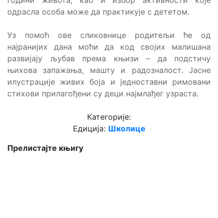
години живота, као и избор активности које
одрасла особа може да практикује с дететом.
Уз помоћ ове сликовнице родитељи ће од
најранијих дана моћи да код својих малишана
развијају љубав према књизи – да подстичу
њихова запажања, машту и радозналост. Јасне
илустрације живих боја и једноставни римовани
стихови прилагођени су деци најмлађег узраста.
Категорије:
Едиција:
Школице
Прелистајте књигу