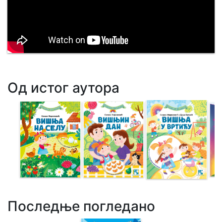
Од истог аутора
Последње погледано