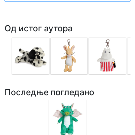
Од истог аутора
Последње погледано