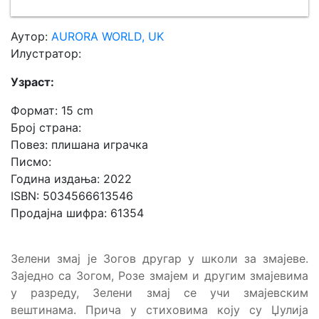
Аутор:
AURORA WORLD, UK
Илустратор:
Узраст:
Формат: 15 cm
Број страна:
Повез: плишана играчка
Писмо:
Година издања: 2022
ISBN: 5034566613546
Продајна шифра: 61354
Зелени змај је Зогов другар у школи за змајеве.
Заједно са Зогом, Розе змајем и другим змајевима
у разреду, Зелени змај се учи змајевским
вештинама. Прича у стиховима коју су Џулија