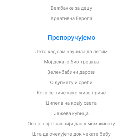
Вежбанке за децу
Креативна Европа
Препоручујемо
Лето кад сам научила да летим
Мој дека је био трешња
Зеленбабини дарови
О дугмету и срећи
Кога се тиче како живе приче
Ципела на крају света
Јежева кућица
Ово је најстрашнији дан у мом животу
Шта да очекујете док чекате бебу