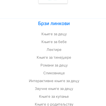
Брзи линкови
Књиге за децу
Књиге за бебе
Лектире
Књиге за тинејџере
Романи за децу
Сликовнице
Интерактивне књиге за децу
Звучне књиге за децу
Књиге за купање
Књиге о родитељству