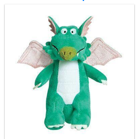
Мој
налог