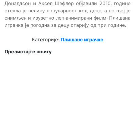
Доналдсон и Аксел Шефлер објавили 2010. године
стекла је велику популарност код деце, а по њој је
снимљен и изузетно леп анимирани филм. Плишана
играчка је погодна за децу старију од три године.
Категорије:
Плишане играчке
Прелистајте књигу