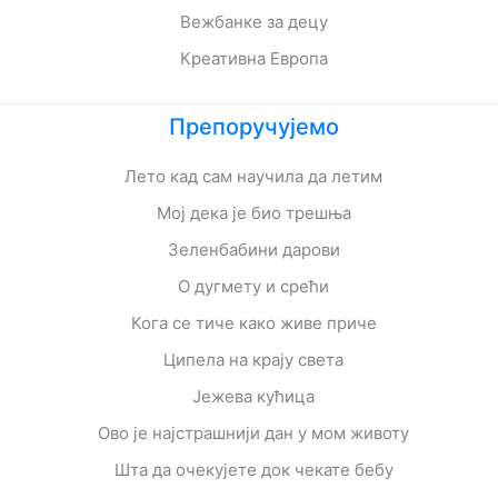
Вежбанке за децу
Креативна Европа
Препоручујемо
Лето кад сам научила да летим
Мој дека је био трешња
Зеленбабини дарови
О дугмету и срећи
Кога се тиче како живе приче
Ципела на крају света
Јежева кућица
Ово је најстрашнији дан у мом животу
Шта да очекујете док чекате бебу