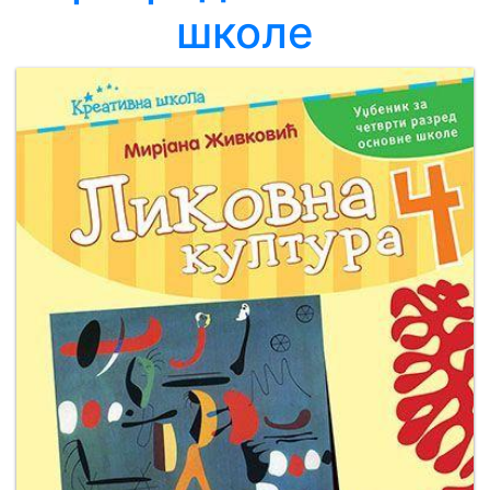
школе
Мој
налог