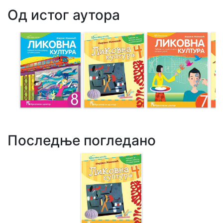
Од истог аутора
Последње погледано