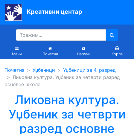
Креативни центар
Почетна
Књиге
Уџбеници
Мени
Почетна
Наручи
Корпа
За
Почетна
Уџбеници
Уџбеници за 4. разред
вртиће
Ликовна култура. Уџбеник за четврти разред
Лектира
основне школе
Акције
Ликовна култура.
Блог
Уџбеник за четврти
разред основне
Latinica