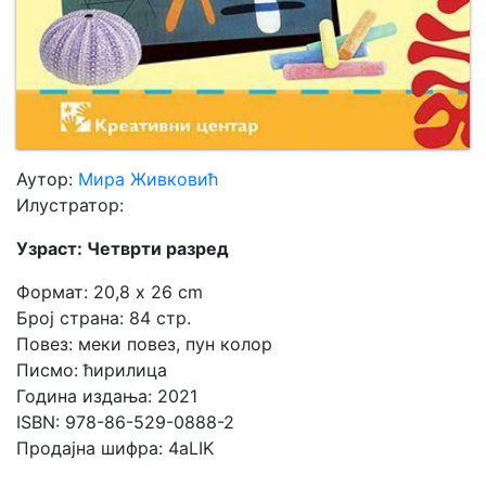
Аутор:
Мирa Живковић
Илустратор:
Узраст: Четврти разред
Формат: 20,8 x 26 cm
Број страна: 84 стр.
Повез: меки повез, пун колор
Писмо: ћирилица
Година издања: 2021
ISBN: 978-86-529-0888-2
Продајна шифра: 4aLIK