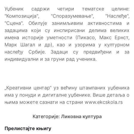
Уџбеник садржи четири тематске целине:
"Композиција", "Споразумевање", "Наслеђе",
"Сцена". Oбилује занимљивим активностима и
задацима који су инспирисани делима великих
имена историје уметности (Пикасо, Макс Ернст,
Марк Шагал и др), као и узорима у културном
наслеђу Србије. Задаци су предвиђени и за
индивидуални и за груни рад ученика.
„Креативни центар“ уз већину штампаних уџбеника
има у понуди и дигиталне уџбенике. Више детаља о
њима можете сазнати на страни www.ekcskola.rs
Категорије:
Ликовна култура
Прелистајте књигу