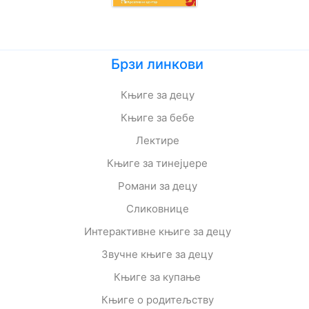
Брзи линкови
Књиге за децу
Књиге за бебе
Лектире
Књиге за тинејџере
Романи за децу
Сликовнице
Интерактивне књиге за децу
Звучне књиге за децу
Књиге за купање
Књиге о родитељству