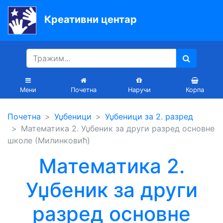
Креативни центар
Почетна
Књиге
Уџбеници
Мени
Почетна
Наручи
Корпа
За
Почетна
Уџбеници
Уџбеници за 2. разред
вртиће
Математика 2. Уџбеник за други разред основне
Лектира
школе (Милинковић)
Акције
Математика 2.
Блог
Уџбеник за други
разред основне
Latinica