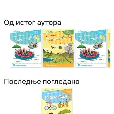
Од истог аутора
Последње погледано