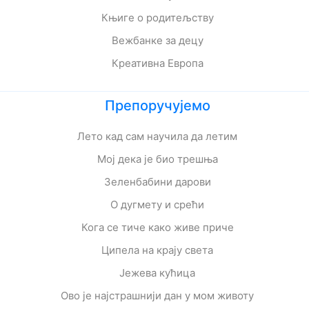
Књиге о родитељству
Вежбанке за децу
Креативна Европа
Препоручујемо
Лето кад сам научила да летим
Мој дека је био трешња
Зеленбабини дарови
О дугмету и срећи
Кога се тиче како живе приче
Ципела на крају света
Јежева кућица
Ово је најстрашнији дан у мом животу