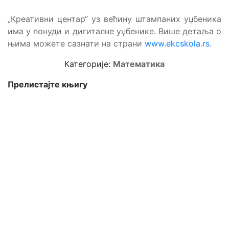
„Креативни центар“ уз већину штампаних уџбеника
има у понуди и дигиталне уџбенике. Више детаља о
њима можете сазнати на страни
www.ekcskola.rs
.
Категорије:
Математика
Прелистајте књигу