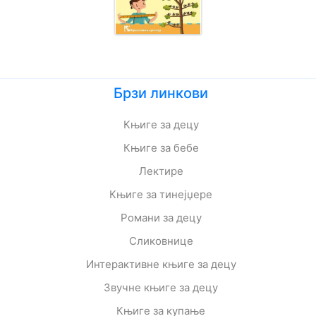
Брзи линкови
Књиге за децу
Књиге за бебе
Лектире
Књиге за тинејџере
Романи за децу
Сликовнице
Интерактивне књиге за децу
Звучне књиге за децу
Књиге за купање