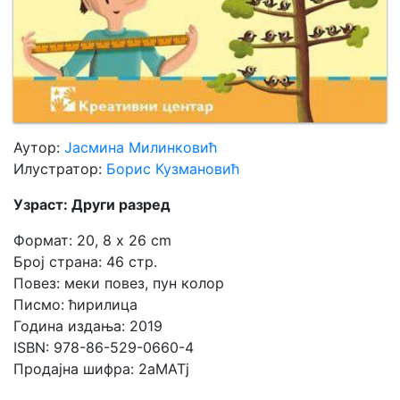
Аутор:
Јасмина Милинковић
Илустратор:
Борис Кузмановић
Узраст: Други разред
Формат: 20, 8 x 26 cm
Број страна: 46 стр.
Повез: меки повез, пун колор
Писмо: ћирилица
Година издања: 2019
ISBN: 978-86-529-0660-4
Продајна шифра: 2aMATj