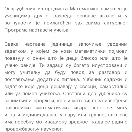
Овај уџбеник из предмета Математика намењен је
ученицима другог разреда основне школе и у
потпуности је прилагођен захтевима актуелног
Програма наставе и учења.
Свака наставна јединица започиње уводним
задатком, у којем се нови математички појмови
повезују с оним што је деци блиско или што је
учено раније. Ти задаци су богато илустровани и
могу учитељу да буду повод за разговор и
постављање додатних питања. Уџбеник садржи и
задатке које деца решавају у свесци, самостално
или уз помоћ учитеља. Саставни део уџбеника су
занимљиви пројекти, као и материјал за извођење
разноликих математичких игара, које се могу
играти индивидуално, у пару или групно, што све
има посебну мотивациону вредност када се ради о
провежбавању наученог.