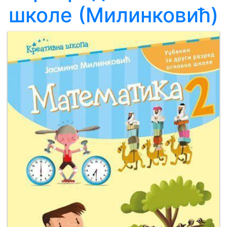
школе (Милинковић)
Мој
налог