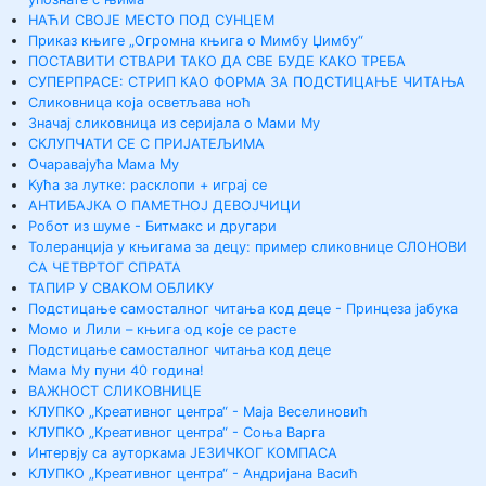
НАЋИ СВОЈЕ МЕСТО ПОД СУНЦЕМ
Приказ књиге „Огромна књига о Мимбу Џимбу“
ПОСТАВИТИ СТВАРИ ТАКО ДА СВЕ БУДЕ КАКО ТРЕБА
СУПЕРПРАСЕ: СТРИП КАО ФОРМА ЗА ПОДСТИЦАЊЕ ЧИТАЊА
Сликовница која осветљава ноћ
Значај сликовница из серијала о Мами Му
СКЛУПЧАТИ СЕ С ПРИЈАТЕЉИМА
Очаравајућа Мама Му
Кућа за лутке: расклопи + играј се
АНТИБАЈКА О ПАМЕТНОЈ ДЕВОЈЧИЦИ
Робот из шуме - Битмакс и другари
Толеранција у књигама за децу: пример сликовнице СЛОНОВИ
СА ЧЕТВРТОГ СПРАТА
ТАПИР У СВАКОМ ОБЛИКУ
Подстицање самосталног читања код деце - Принцеза јабука
Момо и Лили – књига од које се расте
Подстицање самосталног читања код деце
Мама Му пуни 40 година!
ВАЖНОСТ СЛИКОВНИЦЕ
КЛУПКО „Креативног центра“ - Маја Веселиновић
КЛУПКО „Креативног центра“ - Соња Варга
Интервју са ауторкама ЈЕЗИЧКОГ КОМПАСА
КЛУПКО „Креативног центра“ - Андријана Васић