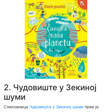
2. Чудовиште у Зекиној
шуми
Сликовница
Чудовиште у Зекиној шуми
прва је