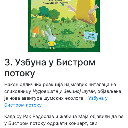
3. Узбуна у Бистром
потоку
Након одличних реакција најмлађих читалаца на
сликовницу
Чудовиште у Зекиној шуми
, објављена
је нова авантура шумских еколога –
Узбуна у
Бистром потоку
.
Када су Рак Радослав и жабица Маја објавили да ће
у Бистром потоку одржати концерт, сви