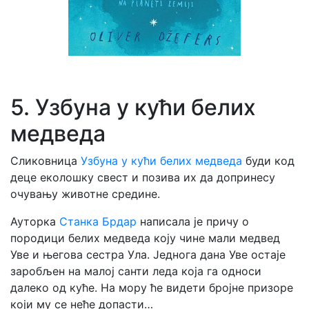
5. Узбуна у кући белих
медведа
Сликовница
Узбуна у кући белих медведа
буди код
деце еколошку свест и позива их да допринесу
очувању животне средине.
Ауторка
Станка Брдар
написала је причу о
породици белих медведа коју чине мали медвед
Уве и његова сестра Ула. Једнога дана Уве остаје
заробљен на малој санти леда која га односи
далеко од куће. На мору ће видети бројне призоре
који му се неће допасти…