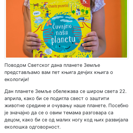
Мој
налог
Поводом Светског дана планете Земље
представљамо вам пет књига дечјих књига о
екологији!
Дан планете Земље обележава се широм света 22.
априла, како би се подигла свест о заштити
животне средине и очувању наше планете. Посебно
је значајно да се о овим темама разговара са
децом, како би се од малих ногу код њих развијала
еколошка одговорност.