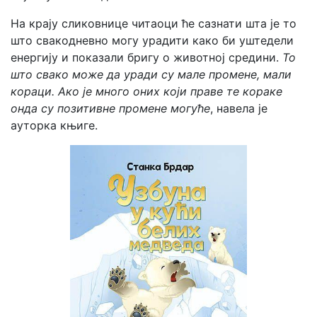
На крају сликовнице читаоци ће сазнати шта је то
што свакодневно могу урадити како би уштедели
енергију и показали бригу о животној средини.
То
што свако може да уради су мале промене, мали
кораци. Ако је много оних који праве те кораке
онда су позитивне промене могуће
, навела је
ауторка књиге.