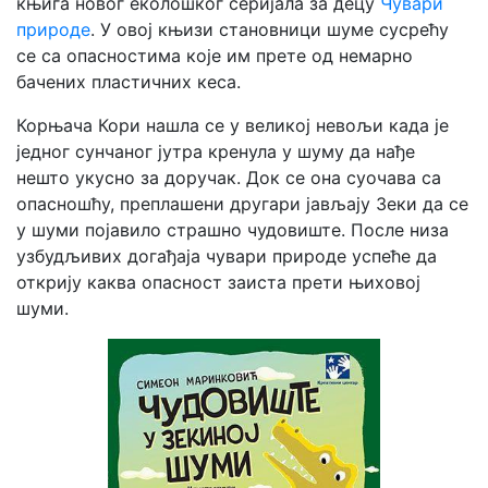
књига новог еколошког серијала за децу
Чувари
природе
. У овој књизи становници шуме сусрећу
се са опасностима које им прете од немарно
бачених пластичних кеса.
Корњача Кори нашла се у великој невољи када је
једног сунчаног јутра кренула у шуму да нађе
нешто укусно за доручак. Док се она суочава са
опасношћу, преплашени другари јављају Зеки да се
у шуми појавило страшно чудовиште. После низа
узбудљивих догађаја чувари природе успеће да
открију каква опасност заиста прети њиховој
шуми.