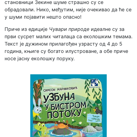
становници Зекине шуме страшно су се
обрадовали. Нико, међутим, није очекивао да ће се
у шуми појавити нешто опасно!
Приче из едиције
Чувари природе
идеалне су за
први сусрет малих читалаца са еколошким темама.
Текст је дужином прилагођен узрасту од 4 до 5
година, књиге су богато илустроване, а обе приче
носе јасну еколошку поруку.