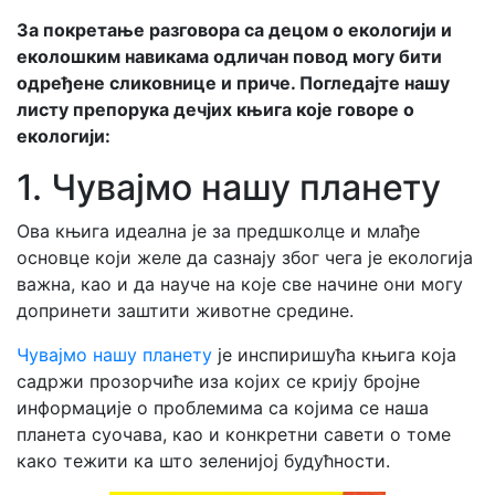
За покретање разговора са децом о екологији и
еколошким навикама одличан повод могу бити
одређене сликовнице и приче. Погледајте нашу
листу препорука дечјих књига које говоре о
екологији:
1. Чувајмо нашу планету
Ова књига идеална је за предшколце и млађе
основце који желе да сазнају због чега је екологија
важна, као и да науче на које све начине они могу
допринети заштити животне средине.
Чувајмо нашу планету
је инспиришућа књига која
садржи прозорчиће иза којих се крију бројне
информације о проблемима са којима се наша
планета суочава, као и конкретни савети о томе
како тежити ка што зеленијој будућности.