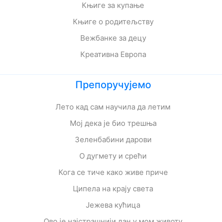
Књиге за купање
Књиге о родитељству
Вежбанке за децу
Креативна Европа
Препоручујемо
Лето кад сам научила да летим
Мој дека је био трешња
Зеленбабини дарови
О дугмету и срећи
Кога се тиче како живе приче
Ципела на крају света
Јежева кућица
Ово је најстрашнији дан у мом животу