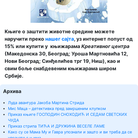
Kњиге о заштити животне средине можете
наручити преко
нашег сајта
, уз интернет попуст од
15% или купити у књижарама
Креативног центра
(Македонска 30, Београд; Уроша Мартновића 12,
Нови Београд; Синђелићев трг 19, Ниш), као и
свим боље снабдевеним књижарама широм
Србије.
Архива
Луда авантура Јакоба Мартина Стрида
Мис Маца – детективка пред замршеним клупком
Приказ књиге ГОСПОДИН СНОХОДИЋ И СЕДАМ СВЕТСКИХ
ЧУДА
Приказ стрипа ТИЋА И ДРУЖИНА ВЕСЕЛЕ ЛАМЕ
Како су се Мама Му и Гавра упознали и зашто и ви треба да се
упознате с њима