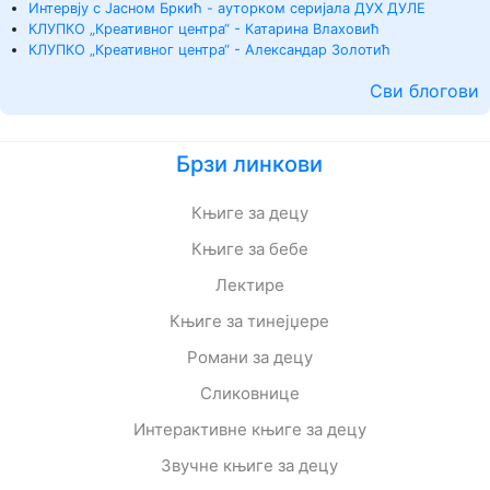
Интервју с Јасном Бркић - ауторком серијала ДУХ ДУЛЕ
КЛУПКО „Креативног центра“ - Катарина Влаховић
КЛУПКО „Креативног центра“ - Александар Золотић
Сви блогови
Брзи линкови
Књиге за децу
Књиге за бебе
Лектире
Књиге за тинејџере
Романи за децу
Сликовнице
Интерактивне књиге за децу
Звучне књиге за децу