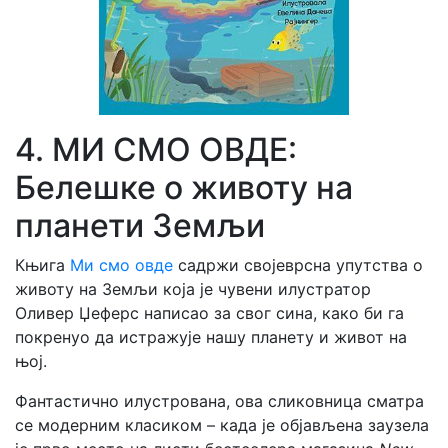
4. МИ СМО ОВДЕ:
Белешке о животу на
планети Земљи
Књига
Ми смо овде
садржи својеврсна упутства о
животу на Земљи која је чувени илустратор
Оливер Џеферс написао за свог сина, како би га
покренуо да истражује нашу планету и живот на
њој.
Фантастично илустрована, ова сликовница сматра
се модерним класиком – када је објављена заузела