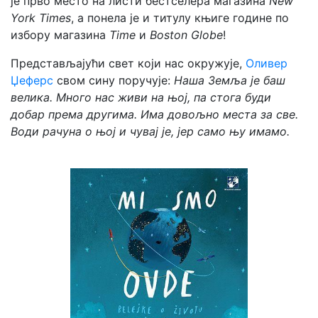
је прво место на листи бестселера магазина
New
York Times
, а понела је и титулу књиге године по
избору магазина
Time
и
Boston Globe
!
Представљајући свет који нас окружује,
Оливер
Џеферс
свом сину поручује:
Наша Земља је баш
велика. Много нас живи на њој, па стога буди
добар према другима. Има довољно места за све.
Води рачуна о њој и чувај је, јер само њу имамо.