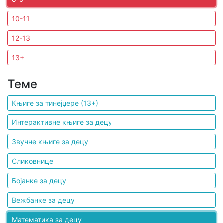
10-11
Мој
налог
12-13
13+
Теме
Књиге за тинејџере (13+)
Интерактивне књиге за децу
Звучне књиге за децу
Сликовнице
Бојанке за децу
Вежбанке за децу
Математика за децу