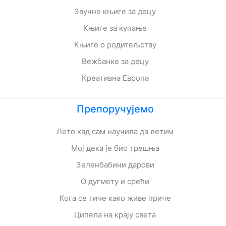
Звучне књиге за децу
Књиге за купање
Књиге о родитељству
Вежбанке за децу
Креативна Европа
Препоручујемо
Лето кад сам научила да летим
Мој дека је био трешња
Зеленбабини дарови
О дугмету и срећи
Кога се тиче како живе приче
Ципела на крају света