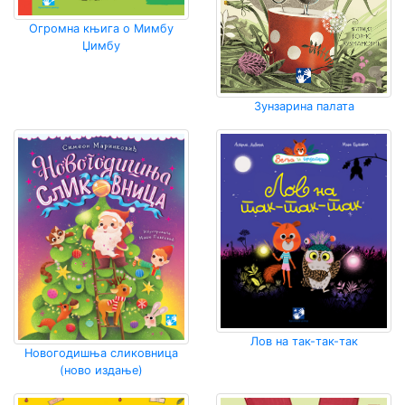
Огромна књига о Мимбу
Џимбу
Зунзарина палата
Лов на так-так-так
Новогодишња сликовница
(ново издање)