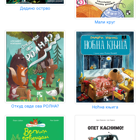
Дедино острво
Мали круг
Откуд овде ова РОЛНА?
Ноћна књига