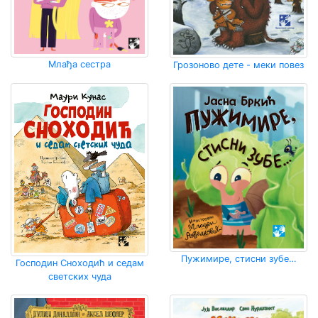
Млађа сестра
Грозоново дете - меки повез
Пужимире, стисни зубе…
Господин Сноходић и седам
светских чуда