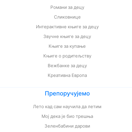
Романи за децу
Сликовнице
Интерактивне књиге за децу
Звучне књиге за децу
Књиге за купање
Књиге о родитељству
Вежбанке за децу
Креативна Европа
Препоручујемо
Лето кад сам научила да летим
Мој дека је био трешња
Зеленбабини дарови