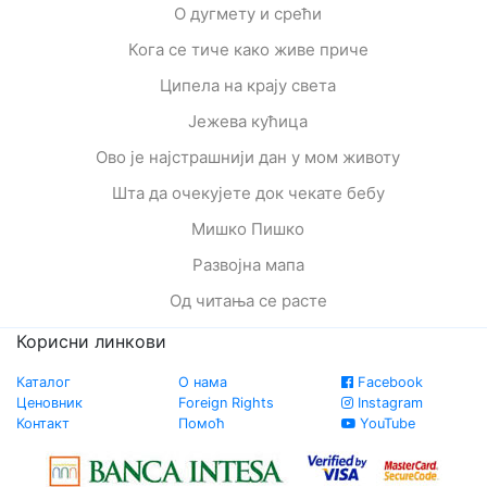
О дугмету и срећи
Кога се тиче како живе приче
Ципела на крају света
Јежева кућица
Ово је најстрашнији дан у мом животу
Шта да очекујете док чекате бебу
Мишко Пишко
Развојна мапа
Од читања се расте
Корисни линкови
Каталог
О нама
Facebook
Ценовник
Foreign Rights
Instagram
Контакт
Помоћ
YouTube