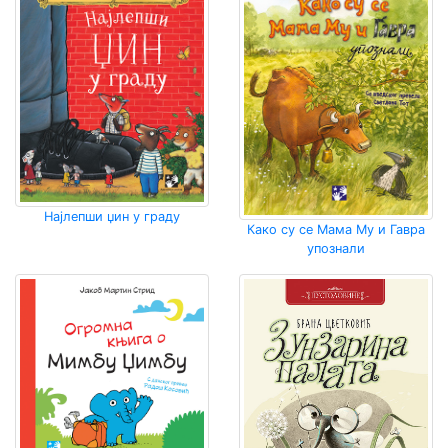
Најлепши џин у граду
Како су се Мама Му и Гавра
упознали