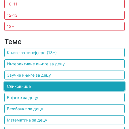
10-11
Мој
12-13
налог
13+
Теме
Књиге за тинејџере (13+)
Интерактивне књиге за децу
Звучне књиге за децу
Сликовнице
Бојанке за децу
Вежбанке за децу
Математика за децу