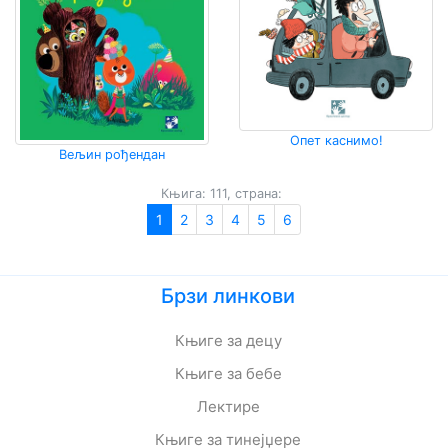
Опет каснимо!
Вељин рођендан
Књига: 111, страна:
1
2
3
4
5
6
Брзи линкови
Књиге за децу
Књиге за бебе
Лектире
Књиге за тинејџере