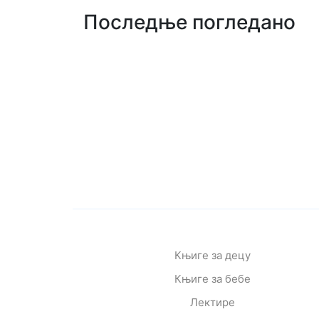
Последње погледано
Књиге за децу
Књиге за бебе
Лектире