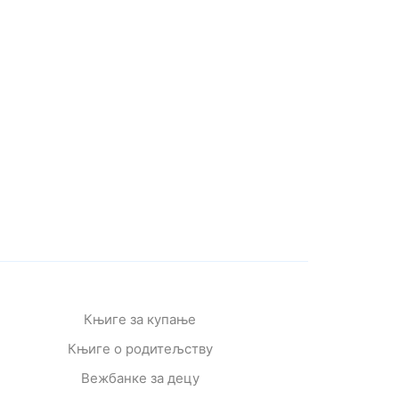
Књиге за купање
Књиге о родитељству
Вежбанке за децу