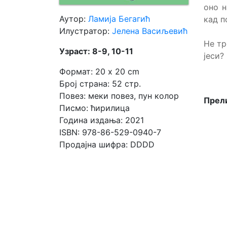
оно н
Аутор:
Ламија Бегагић
кад п
Мој
Илустратор:
Јелена Васиљевић
налог
Не тр
Узраст: 8-9, 10-11
јеси?
Формат: 20 x 20 cm
Број страна: 52 стр.
Повез: меки повез, пун колор
Прели
Писмо: ћирилица
Година издања: 2021
ISBN: 978-86-529-0940-7
Продајна шифра: DDDD