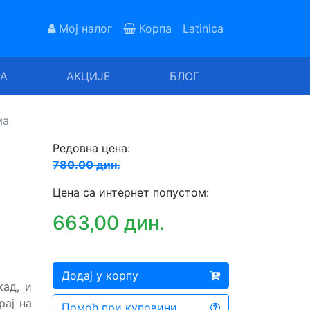
Мој налог
Корпа
Latinica
РА
АКЦИЈЕ
БЛОГ
ма
Редовна цена:
780.00 дин.
Цена са интернет попустом:
663,00 дин.
Додај у корпу
кад, и
рај на
Помоћ при куповини