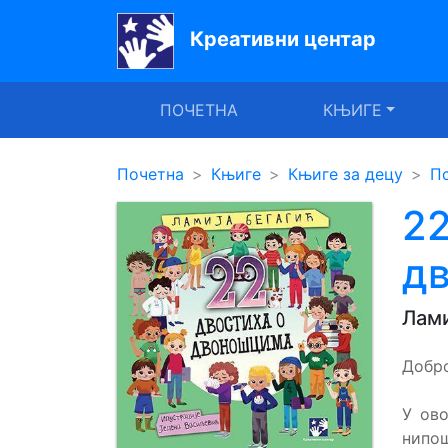
Креативни центар
Почетна
ПОЧЕТНА
КЊИГЕ
Књиге
Уџбеници
Почетна
Књиге
Књиге за децу
Пс
За
22
вртиће
д
Лектира
Лами
Акције
Блог
Добро
У ово
Latinica
нипош