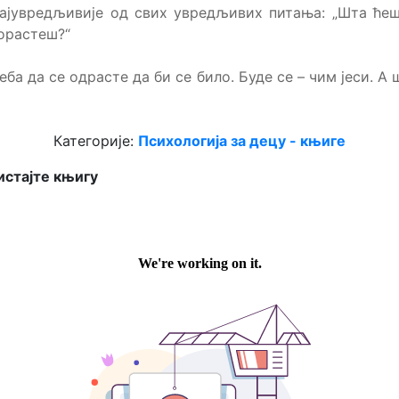
ајувредљивије од свих увредљивих питања: „Шта ће
орастеш?“
еба да се одрасте да би се било. Буде се – чим јеси. А 
Категорије:
Психологија за децу - књиге
стајте књигу