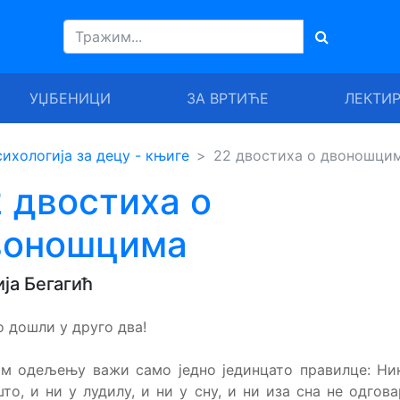
УЏБЕНИЦИ
ЗА ВРТИЋЕ
ЛЕКТИ
ихологија за децу - књиге
22 двостиха о двоношци
 двостиха о
воношцима
ја Бегагић
 дошли у друго два!
м одељењу важи само једно јединцато правилце: Ни
то, и ни у лудилу, и ни у сну, и ни иза сна не одгова