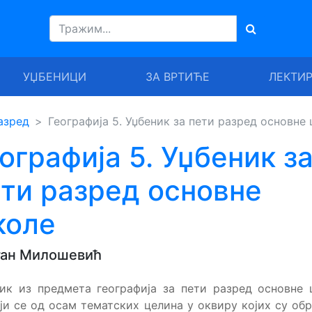
УЏБЕНИЦИ
ЗА ВРТИЋЕ
ЛЕКТИ
азред
Географија 5. Уџбеник за пети разред основне
ографија 5. Уџбеник з
ти разред основне
коле
ган Милошевић
ик из предмета географија за пети разред основне
ји се од осам тематских целина у оквиру којих су об