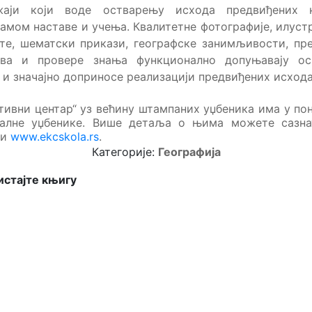
жаји који воде остварењу исхода предвиђених 
амом наставе и учења. Квалитетне фотографије, илуст
те, шематски прикази, географске занимљивости, пр
ива и провере знања функционално допуњавају ос
 и значајно доприносе реализацији предвиђених исхода
тивни центар“ уз већину штампаних уџбеника има у по
талне уџбенике. Више детаља о њима можете сазна
ни
www.ekcskola.rs
.
Категорије:
Географија
стајте књигу