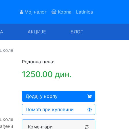
Мој налог
Корпа
Latinica
РА
АКЦИЈЕ
БЛОГ
 школе
а
Редовна цена:
1250.00 дин.
Додај у корпу
Помоћ при куповини
 школе
рађени
Коментари