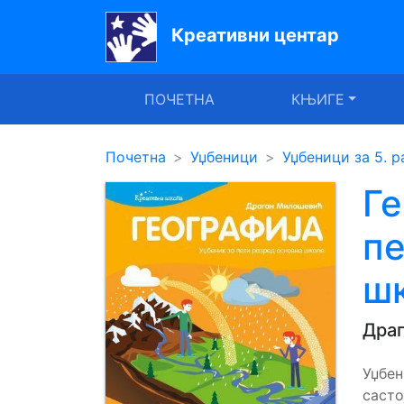
Креативни центар
Почетна
ПОЧЕТНА
КЊИГЕ
Књиге
Уџбеници
Почетна
Уџбеници
Уџбеници за 5. р
За
Ге
вртиће
пе
Лектира
ш
Акције
Блог
Дра
Уџбен
Latinica
састо