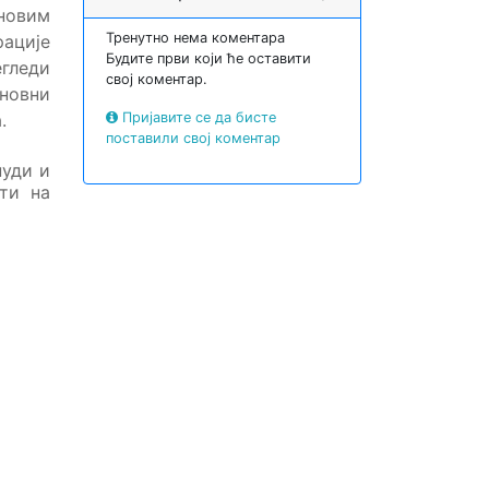
новим
Тренутно нема коментара
рације
Будите први који ће оставити
егледи
свој коментар.
новни
.
Пријавите се да бисте
поставили свој коментар
нуди и
ти на