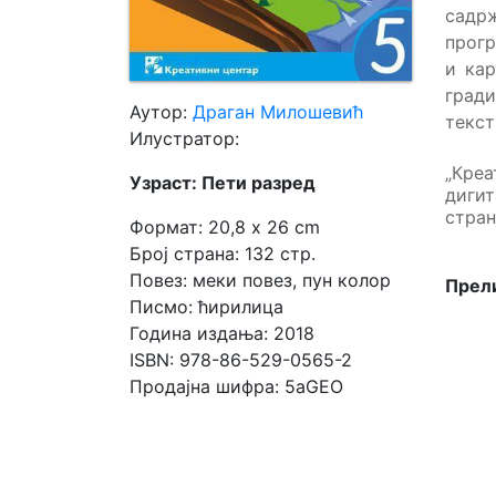
садр
прогр
Мој
и кар
налог
град
Аутор:
Драган Милошевић
текст
Илустратор:
„Креа
Узраст: Пети разред
диги
стра
Формат: 20,8 x 26 cm
Број страна: 132 стр.
Повез: меки повез, пун колор
Прели
Писмо: ћирилица
Година издања: 2018
ISBN: 978-86-529-0565-2
Продајна шифра: 5aGEO