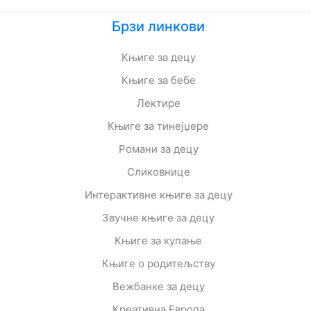
Брзи линкови
Књиге за децу
Књиге за бебе
Лектире
Књиге за тинејџере
Романи за децу
Сликовнице
Интерактивне књиге за децу
Звучне књиге за децу
Књиге за купање
Књиге о родитељству
Вежбанке за децу
Креативна Европа