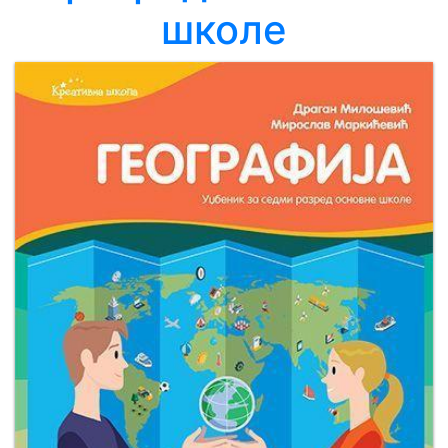
школе
Мој
налог