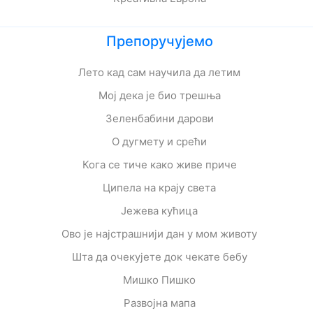
Препоручујемо
Лето кад сам научила да летим
Мој дека је био трешња
Зеленбабини дарови
О дугмету и срећи
Кога се тиче како живе приче
Ципела на крају света
Јежева кућица
Ово је најстрашнији дан у мом животу
Шта да очекујете док чекате бебу
Мишко Пишко
Развојна мапа