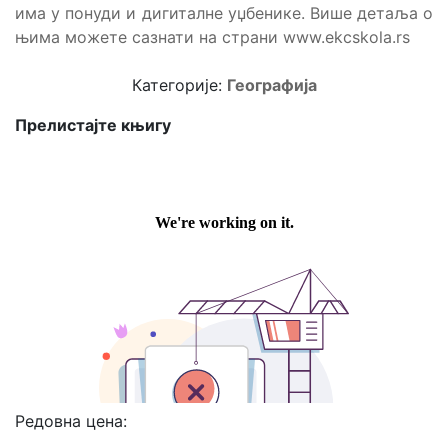
има у понуди и дигиталне уџбенике. Више детаља о
њима можете сазнати на страни www.ekcskola.rs
Категорије:
Географија
Прелистајте књигу
Редовна цена: