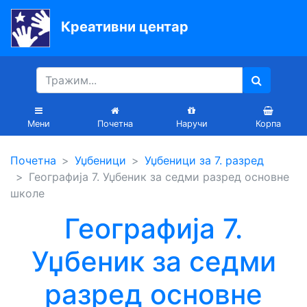
Креативни центар
Почетна
Књиге
Уџбеници
Мени
Почетна
Наручи
Корпа
За
Почетна
Уџбеници
Уџбеници за 7. разред
вртиће
Географија 7. Уџбеник за седми разред основне
Лектира
школе
Акције
Географија 7.
Блог
Уџбеник за седми
разред основне
Latinica