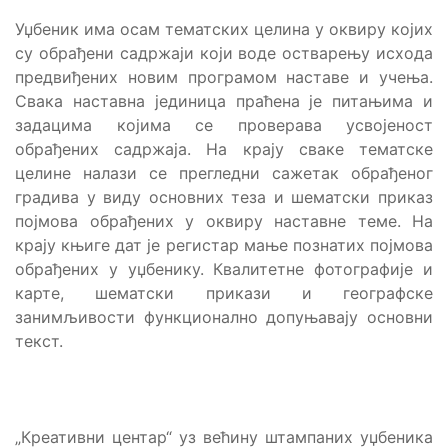
Уџбеник има осам тематских целина у оквиру којих
су обрађени садржаји који воде остварењу исхода
предвиђених новим програмом наставе и учења.
Свака наставна јединица праћена је питањима и
задацима којима се проверава усвојеност
обрађених садржаја. На крају сваке тематске
целине налази се прегледни сажетак обрађеног
градива у виду основних теза и шематски приказ
појмова обрађених у оквиру наставне теме. На
крају књиге дат је регистар мање познатих појмова
обрађених у уџбенику. Квалитетне фотографије и
карте, шематски прикази и географске
занимљивости функционално допуњавају основни
текст.
„Креативни центар“ уз већину штампаних уџбеника