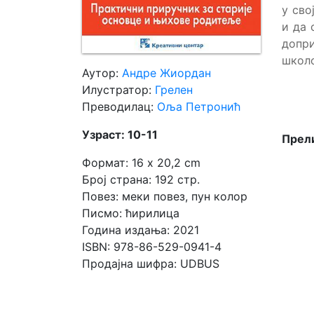
у сво
и да 
Мој
допр
налог
школ
Аутор:
Андре Жиордан
Илустратор:
Грелен
Преводилац:
Оља Петронић
Узраст: 10-11
Прели
Формат: 16 x 20,2 cm
Број страна: 192 стр.
Повез: меки повез, пун колор
Писмо: ћирилица
Година издања: 2021
ISBN: 978-86-529-0941-4
Продајна шифра: UDBUS