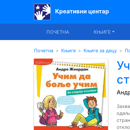
Креативни центар
Почетна
ПОЧЕТНА
КЊИГЕ
Књиге
Уџбеници
Почетна
Књиге
Књиге за децу
Пс
За
Уч
вртиће
ст
Лектира
Анд
Акције
Блог
Захв
одељ
стран
Latinica
откло