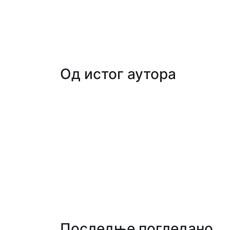
Од истог аутора
Последње погледано