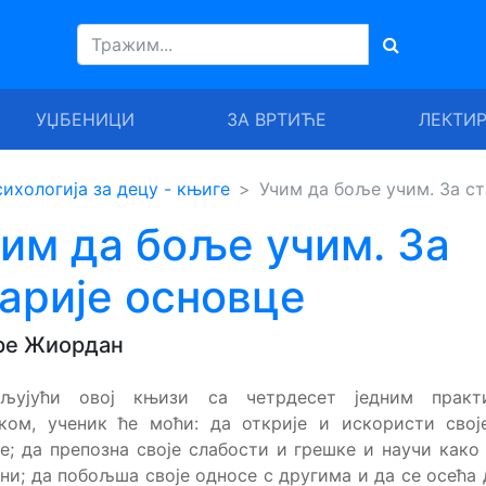
УЏБЕНИЦИ
ЗА ВРТИЋЕ
ЛЕКТИ
ихологија за децу - књиге
Учим да боље учим. За ст
им да боље учим. За
арије основце
ре Жиордан
аљујући овој књизи са четрдесет једним практ
ком, ученик ће моћи: да открије и искористи своје
е; да препозна своје слабости и грешке и научи како
ни; да побољша своје односе с другима и да се осећа