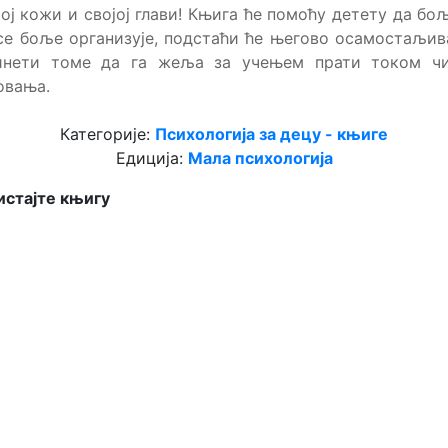
јој кожи и својој глави! Књига ће помоћу детету да бо
се боље организује, подстаћи ће његово осамостаљи
инети томе да га жеља за учењем прати током чи
овања.
Категорије:
Психологија за децу - књиге
Едиција:
Мала психологија
стајте књигу