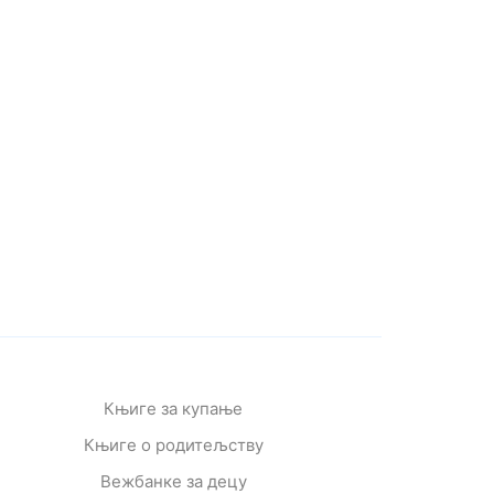
Књиге за купање
Књиге о родитељству
Вежбанке за децу