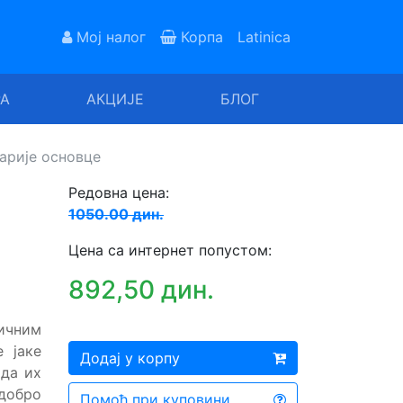
Мој налог
Корпа
Latinica
РА
АКЦИЈЕ
БЛОГ
арије основце
Редовна цена:
1050.00 дин.
Цена са интернет попустом:
892,50 дин.
ичним
 јаке
Додај у корпу
 да их
 добро
Помоћ при куповини