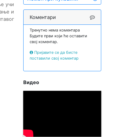
ље учи
вање и
Коментари
тавог
Тренутно нема коментара
Будите први који ће оставити
свој коментар.
Пријавите се да бисте
поставили свој коментар
Видео