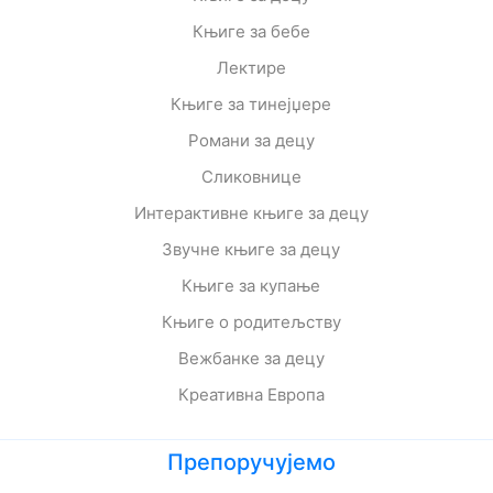
Књиге за бебе
Лектире
Књиге за тинејџере
Романи за децу
Сликовнице
Интерактивне књиге за децу
Звучне књиге за децу
Књиге за купање
Књиге о родитељству
Вежбанке за децу
Креативна Европа
Препоручујемо