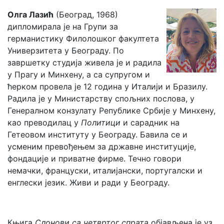
Олга Лазић
(Београд, 1968)
дипломирала је на Групи за
германистику Филолошког факултета
Универзитета у Београду. По
завршетку студија живела је и радила
у Прагу и Минхену, а са супругом и
ћерком провела је 12 година у Италији и Бразилу.
Радила је у Министарству спољних послова, у
Генералном конзулату Републике Србије у Минхену,
као преводилац у
Политици
и сарадник на
Гетеовом институту у Београду. Бавила се и
усменим превођењем за државне институције,
фондације и приватне фирме. Течно говори
немачки, француски, италијански, португалски и
енглески језик. Живи и ради у Београду.
Књига
Слонови са четвртог спрата
објављена је уз