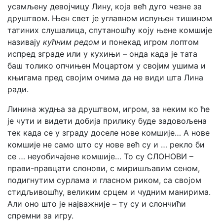
усамљену девојчицу Лину, која већ дуго чезне за
друштвом. Њен свет је углавном испуњен тишином
татиних слушалица, спутаношћу коју њене комшије
називају
кућним
редом
и понекад игром лоптом
испред зграде или у кухињи – онда када је тата
баш толико опчињен Моцартом у својим ушима и
књигама пред својим очима да не види шта Лина
ради.
Линина жудња за друштвом, игром, за неким ко ће
је чути и видети добија прилику буде задовољена
тек када се у зграду доселе нове комшије… А нове
комшије не само што су нове већ су и … рекло би
се … неуобичајене комшије… То су СЛОНОВИ –
прави-правцати слонови, с миришљавим сеном,
подигнутим сурлама и гласном риком, са својом
стидљивошћу, великим срцем и чудним манирима.
Али оно што је најважније – ту су и слончићи
спремни за игру.