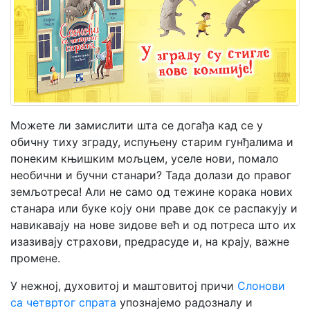
Мој
налог
Можете ли замислити шта се догађа кад се у
обичну тиху зграду, испуњену старим гунђалима и
понеким књишким мољцем, уселе нови, помало
необични и бучни станари? Тада долази до правог
земљотреса! Али не само од тежине корака нових
станара или буке коју они праве док се распакују и
навикавају на нове зидове већ и од потреса што их
изазивају страхови, предрасуде и, на крају, важне
промене.
У нежној, духовитој и маштовитој причи
Слонови
са четвртог спрата
упознајемо радозналу и