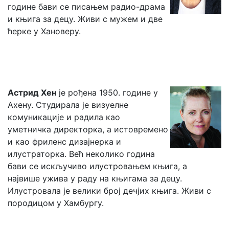
године бави се писањем радио-драма
и књига за децу. Живи с мужем и две
ћерке у Хановеру.
Астрид Хен
је рођена 1950. године у
Ахену. Студирала је визуелне
комуникације и радила као
уметничка директорка, а истовремено
и као фриленс дизајнерка и
илустраторка. Већ неколико година
бави се искључиво илустровањем књига, а
највише ужива у раду на књигама за децу.
Илустровала је велики број дечјих књига. Живи с
породицом у Хамбургу.