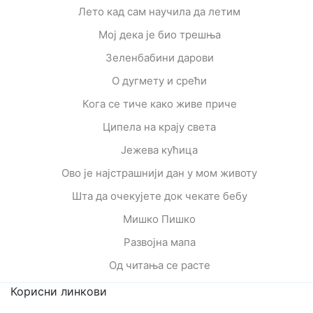
Лето кад сам научила да летим
Мој дека је био трешња
Зеленбабини дарови
О дугмету и срећи
Кога се тиче како живе приче
Ципела на крају света
Јежева кућица
Ово је најстрашнији дан у мом животу
Шта да очекујете док чекате бебу
Мишко Пишко
Развојна мапа
Од читања се расте
Корисни линкови