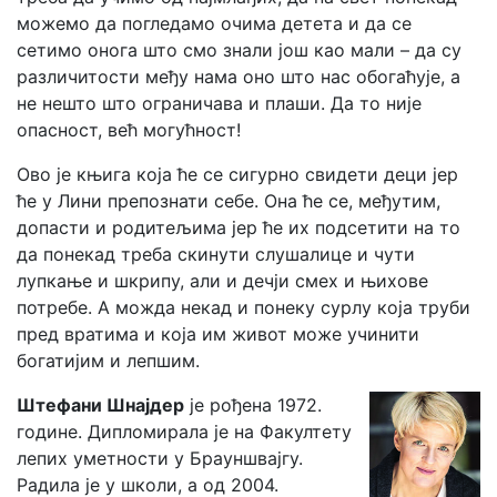
можемо да погледамо очима детета и да се
сетимо онога што смо знали још као мали – да су
различитости међу нама оно што нас обогаћује, а
не нешто што ограничава и плаши. Да то није
опасност, већ могућност!
Ово је књига која ће се сигурно свидети деци јер
ће у Лини препознати себе. Она ће се, међутим,
допасти и родитељима јер ће их подсетити на то
да понекад треба скинути слушалице и чути
лупкање и шкрипу, али и дечји смех и њихове
потребе. А можда некад и понеку сурлу која труби
пред вратима и која им живот може учинити
богатијим и лепшим.
Штефани Шнајдер
је рођена 1972.
године. Дипломирала је на Факултету
лепих уметности у Брауншвајгу.
Радила је у школи, а од 2004.