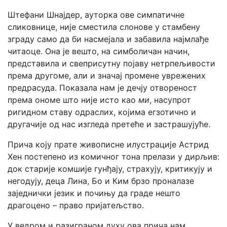
Штефани Шнајдер, ауторка ове симпатичне
сликовнице, није сместила слонове у стамбену
зграду само да би насмејала и забавила најмлађе
читаоце. Она је вешто, на симболичан начин,
представила и свеприсутну појаву нетрпељивости
према другоме, али и значај промене уврежених
предрасуда. Показала нам је дечју отвореност
према ономе што није исто као
ми
, насупрот
ригидном ставу одраслих, којима егзотично и
другачије од нас изгледа претеће и застрашујуће.
Прича коју прате живописне илустрације Астрид
Хен постепено из комичног тона прелази у дирљив:
док старије комшије гунђају, страхују, критикују и
негодују, деца Лина, Бо и Ким брзо проналазе
заједнички језик и почињу да граде нешто
драгоцено – право пријатељство.
У ведром и разиграном духу ова прича нам