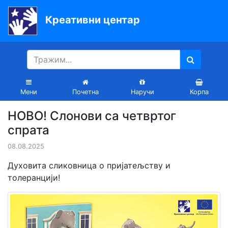
Креативни центар
Почетна
Књиге
Уџбеници
Мени
Почетна
Наручи
Корпа
За
НОВО! Слонови са четвртог
вртиће
спрата
Лектира
08.08.2025
Акције
Духовита сликовница о пријатељству и
толеранцији!
Блог
Latinica