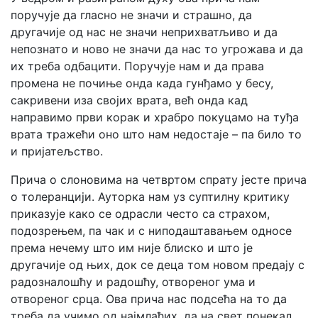
поручује да гласно не значи и страшно, да
другачије од нас не значи неприхватљиво и да
непознато и ново не значи да нас то угрожава и да
их треба одбацити. Поручује нам и да права
промена не почиње онда када гунђамо у бесу,
сакривени иза својих врата, већ онда кад
направимо први корак и храбро покуцамо на туђа
врата тражећи оно што нам недостаје – па било то
и пријатељство.
Прича о слоновима на четвртом спрату јесте прича
о толеранцији. Ауторка нам уз суптилну критику
приказује како се одрасли често са страхом,
подозрењем, па чак и с ниподаштавањем односе
према нечему што им није блиско и што је
другачије од њих, док се деца том новом предају с
радозналошћу и радошћу, отвореног ума и
отвореног срца. Ова прича нас подсећа на то да
треба да учимо од најмлађих, да на свет понекад