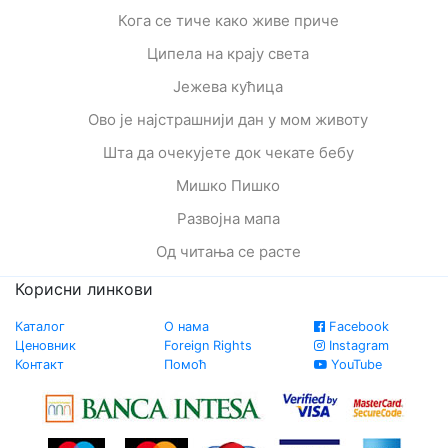
Кога се тиче како живе приче
Ципела на крају света
Јежева кућица
Ово је најстрашнији дан у мом животу
Шта да очекујете док чекате бебу
Мишко Пишко
Развојна мапа
Од читања се расте
Корисни линкови
Каталог
О нама
Facebook
Ценовник
Foreign Rights
Instagram
Контакт
Помоћ
YouTube