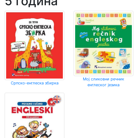
5 година
Мој сликовни речник
Српско-енглеска збирка
енглеског језика