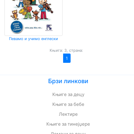
Певамо и учимо енглески
Књига: 3, страна:
1
Брзи линкови
Књиге за децу
Књиге за бебе
Лектире
Књиге за тинејџере
Романи за децу