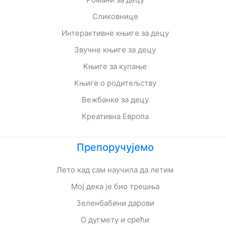
Сликовнице
Интерактивне књиге за децу
Звучне књиге за децу
Књиге за купање
Књиге о родитељству
Вежбанке за децу
Креативна Европа
Препоручујемо
Лето кад сам научила да летим
Мој дека је био трешња
Зеленбабини дарови
О дугмету и срећи