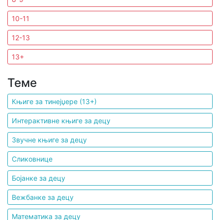
10-11
Мој
налог
12-13
13+
Теме
Књиге за тинејџере (13+)
Интерактивне књиге за децу
Звучне књиге за децу
Сликовнице
Бојанке за децу
Вежбанке за децу
Математика за децу