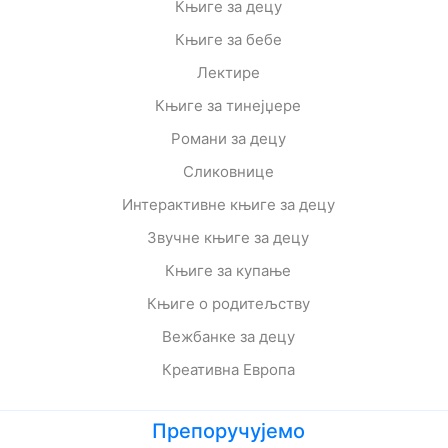
Књиге за децу
Књиге за бебе
Лектире
Књиге за тинејџере
Романи за децу
Сликовнице
Интерактивне књиге за децу
Звучне књиге за децу
Књиге за купање
Књиге о родитељству
Вежбанке за децу
Креативна Европа
Препоручујемо