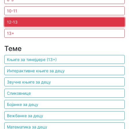
10-11
Мој
налог
12-13
13+
Теме
Књиге за тинејџере (13+)
Интерактивне књиге за децу
Звучне књиге за децу
Сликовнице
Бојанке за децу
Вежбанке за децу
Математика за децу