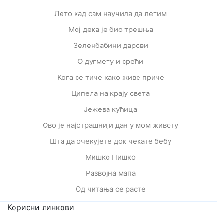
Лето кад сам научила да летим
Мој дека је био трешња
Зеленбабини дарови
О дугмету и срећи
Кога се тиче како живе приче
Ципела на крају света
Јежева кућица
Ово је најстрашнији дан у мом животу
Шта да очекујете док чекате бебу
Мишко Пишко
Развојна мапа
Од читања се расте
Корисни линкови