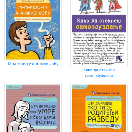
М-м-моо-гу а-а-акко хоћу
Како да стекнеш
самопоуздање