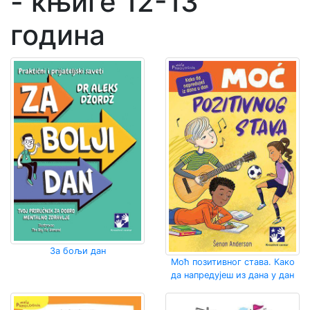
- књиге 12-13
година
За бољи дан
Моћ позитивног става. Како
да напредујеш из дана у дан