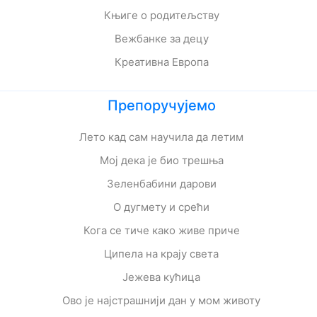
Књиге о родитељству
Вежбанке за децу
Креативна Европа
Препоручујемо
Лето кад сам научила да летим
Мој дека је био трешња
Зеленбабини дарови
О дугмету и срећи
Кога се тиче како живе приче
Ципела на крају света
Јежева кућица
Ово је најстрашнији дан у мом животу