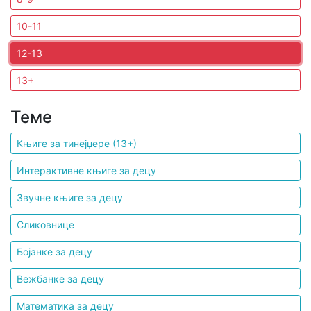
10-11
Мој
налог
12-13
13+
Теме
Књиге за тинејџере (13+)
Интерактивне књиге за децу
Звучне књиге за децу
Сликовнице
Бојанке за децу
Вежбанке за децу
Математика за децу