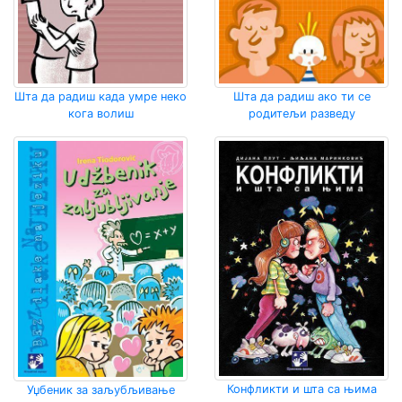
Шта да радиш када умре неко
Шта да радиш ако ти се
кога волиш
родитељи разведу
Конфликти и шта са њима
Уџбеник за заљубљивање