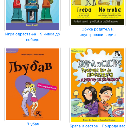
Обука родитеља:
Игра одрастања – 9 нивоа до
илустровани водич
победе
Љубав
Браћа и сестре - Природа вас