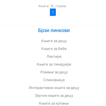
Књига: 16, страна:
1
Брзи линкови
Књиге за децу
Књиге за бебе
Лектире
Књиге за тинејџере
Романи за децу
Сликовнице
Интерактивне књиге за децу
Звучне књиге за децу
Књиге за купање