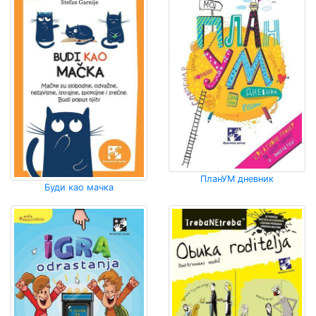
ПланУМ дневник
Буди као мачка