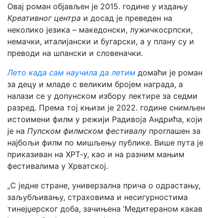
Овај роман објављен је 2015. године у издању
Креативног центра
и досад је преведен на
неколико језика – македонски, лужичкосрпски,
немачки, италијански и бугарски, а у плану су и
преводи на шпански и словеначки.
Лето када сам научила да летим
домаћи је роман
за децу и младе с великим бројем награда, а
налази се у допунском избору лектире за седми
разред. Према тој књизи је 2022. године снимљен
истоимени филм у режији Радивоја Андрића, који
је на
Пулском филмском фестивалу
проглашен за
најбољи филм по мишљењу публике. Више пута је
приказиван на ХРТ-у, као и на разним мањим
фестивалима у Хрватској.
„С једне стране, универзална прича о одрастању,
заљубљивању, страховима и несигурностима
тинејџерског доба, зачињена ’Медитераном какав