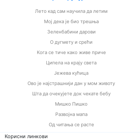
Лето кад сам научила да летим
Мој дека је био трешња
Зеленбабини дарови
О дугмету и срећи
Кога се тиче како живе приче
Ципела на крају света
Јежева кућица
Ово је најстрашнији дан у мом животу
Шта да очекујете док чекате бебу
Мишко Пишко
Развојна мапа
Од читања се расте
Корисни линкови