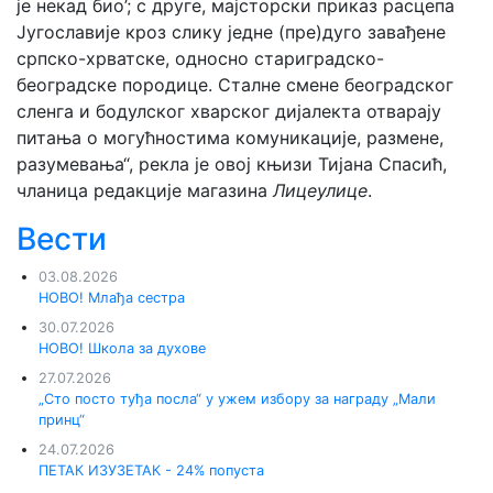
је некад био’; с друге, мајсторски приказ расцепа
Југославије кроз слику једне (пре)дуго завађене
српско-хрватске, односно стариградско-
београдске породице. Сталне смене београдског
сленга и бодулског хварског дијалекта отварају
питања о могућностима комуникације, размене,
разумевања“, рекла је овој књизи Тијана Спасић,
чланица редакције магазина
Лицеулице
.
Вести
03.08.2026
НОВО! Млађа сестра
30.07.2026
НОВО! Школа за духове
27.07.2026
„Сто посто туђа посла“ у ужем избору за награду „Мали
принц“
24.07.2026
ПЕТАК ИЗУЗЕТАК - 24% попуста