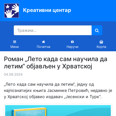
Креативни центар
Почетна
Књиге
Уџбеници
Мени
Почетна
Наручи
Корпа
За
Роман „Лето када сам научила да
вртиће
летим“ објављен у Хрватској
Лектира
04.09.2024
Акције
„Лето када сам научила да летим“, једну од
најпознатијих књига Јасминке Петровић, недавно је
Блог
у Хрватској објавио издавач „Јесенски и Турк“.
Latinica