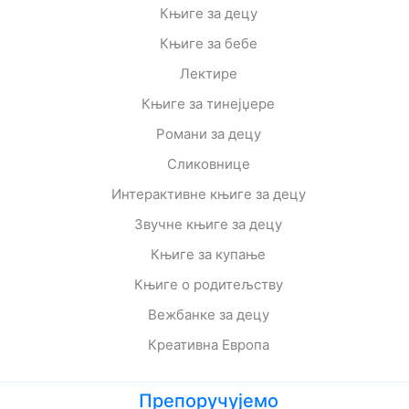
Књиге за децу
Књиге за бебе
Лектире
Књиге за тинејџере
Романи за децу
Сликовнице
Интерактивне књиге за децу
Звучне књиге за децу
Књиге за купање
Књиге о родитељству
Вежбанке за децу
Креативна Европа
Препоручујемо