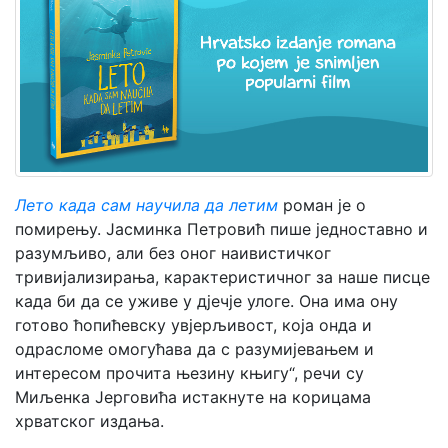
Мој
налог
Лето када сам научила да летим
роман је о
помирењу. Јасминка Петровић пише једноставно и
разумљиво, али без оног наивистичког
тривијализирања, карактеристичног за наше писце
када би да се уживе у дјечје улоге. Она има ону
готово ћопићевску увјерљивост, која онда и
одрасломе омогућава да с разумијевањем и
интересом прочита њезину књигу“, речи су
Миљенка Јерговића истакнуте на корицама
хрватског издања.