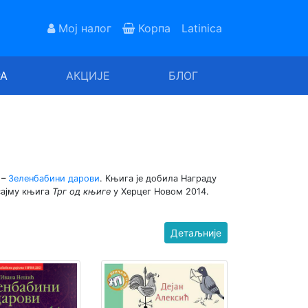
Мој налог
Корпа
Latinica
РА
АКЦИЈЕ
БЛОГ
–
Зеленбабини дарови
. Књига је добила Награду
сајму књига
Трг од књиге
у Херцег Новом 2014.
Детаљније