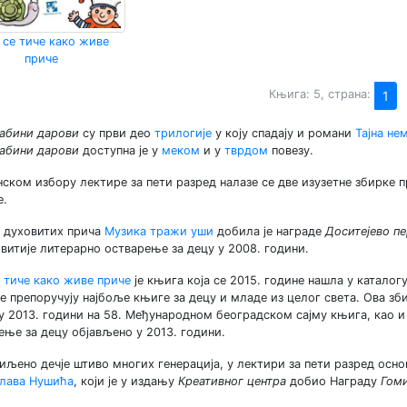
 се тиче како живе
приче
Књига: 5, страна:
1
абини дарови
су први део
трилогије
у коју спадају и романи
Тајна не
абини дарови
доступна је у
меком
и у
тврдом
повезу.
нском избору лектире за пети разред налазе се две изузетне збирке 
е.
 духовитих прича
Музика тражи уши
добила је награде
Доситејево п
овитије литерарно остварење за децу у 2008. години.
е тиче како живе приче
је књига која се 2015. године нашла у каталог
се препоручују најбоље књиге за децу и младе из целог света. Ова зб
у 2013. години на 58. Међународном београдском сајму књига, као 
ење за децу објављено у 2013. години.
иљено дечје штиво многих генерација, у лектири за пети разред осно
лава Нушића
, који је у издању
Креативног центра
добио Награду
Гом