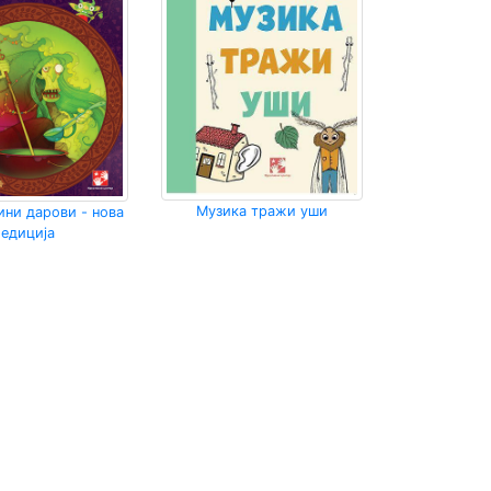
Музика тражи уши
ини дарови - нова
едиција