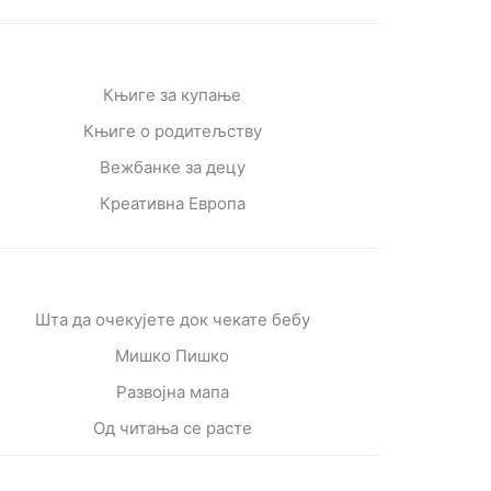
Књиге за купање
Књиге о родитељству
Вежбанке за децу
Креативна Европа
Шта да очекујете док чекате бебу
Мишко Пишко
Развојна мапа
Од читања се расте