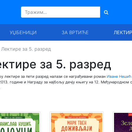
УЏБЕНИЦИ
ЗА ВРТИЋЕ
ЛЕКТИ
Лектире за 5. разред
ктире за 5. разред
ру лектире за пети разред налази се награђивани роман
Иване Нешић
013. године и Награду за најбољу дечју књигу на 12. Међународном 
.