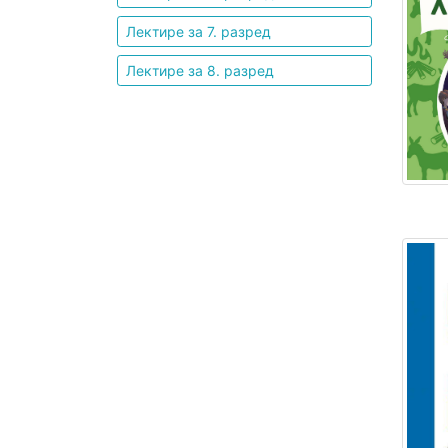
Лектире за 7. разред
Мој
Лектире за 8. разред
налог