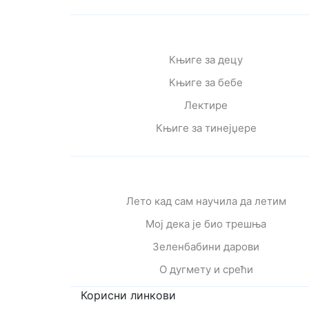
Књиге за децу
Књиге за бебе
Лектире
Књиге за тинејџере
Лето кад сам научила да летим
Мој дека је био трешња
Зеленбабини дарови
О дугмету и срећи
Корисни линкови