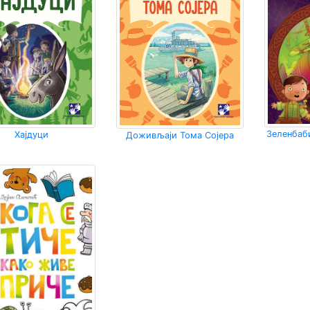
Зеленбаб
Хајдуци
Доживљаји Тома Сојера