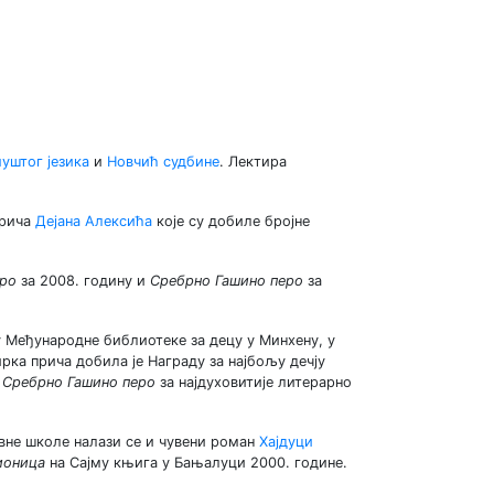
муштог језика
и
Новчић судбине
. Лектира
прича
Дејана Алексића
које су добиле бројне
еро
за 2008. годину и
Сребрно Гашино перо
за
у Међународне библиотеке за децу у Минхену, у
ирка прича добила је Награду за најбољу дечју
и
Сребрно Гашино перо
за најдуховитије литерарно
вне школе налази се и чувени роман
Хајдуци
ионица
на Сајму књига у Бањалуци 2000. године.