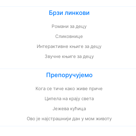
Брзи линкови
Романи за децу
Сликовнице
Интерактивне књиге за децу
Звучне књиге за децу
Препоручујемо
Кога се тиче како живе приче
Ципела на крају света
Јежева кућица
Ово је најстрашнији дан у мом животу