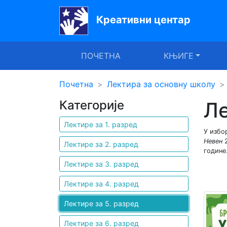
Креативни центар
Почетна
ПОЧЕТНА
КЊИГЕ
Књиге
Уџбеници
Почетна
Лектирa за основну школу
Категорије
Ле
За
вртиће
Лектире за 1. разред
У избо
Лектира
Невен
2
Лектире за 2. разред
године
Акције
Лектире за 3. разред
Блог
Лектире за 4. разред
Лектире за 5. разред
Latinica
Лектире за 6. разред