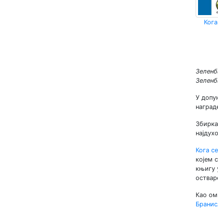
Кога
Зеленб
Зеленб
У допу
наград
Збирка
најдух
Кога с
којем 
књигу 
оствар
Као ом
Бранис