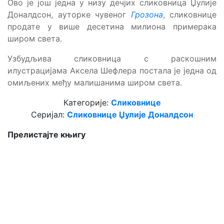
Ово је још једна у низу дечјих сликовница Џулије
Доналдсон, ауторке чувеног
Грозона
, сликовнице
продате у више десетина милиона примерака
широм света.
Узбудљива сликовница с раскошним
илустрацијама Аксела Шефлера постала је једна од
омиљених међу малишанима широм света.
Категорије:
Сликовнице
Серијал:
Сликовнице Џулије Доналдсон
Прелистајте књигу