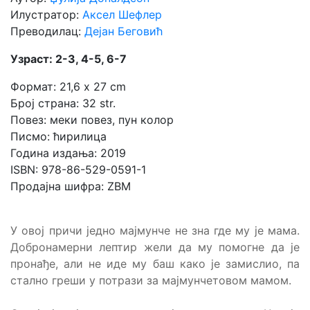
Илустратор:
Аксел Шефлер
Преводилац:
Дејан Беговић
Узраст: 2-3, 4-5, 6-7
Формат: 21,6 x 27 cm
Број страна: 32 str.
Повез: меки повез, пун колор
Писмо: ћирилица
Година издања: 2019
ISBN: 978-86-529-0591-1
Продајна шифра: ZBM
У овој причи једно мајмунче не зна где му је мама.
Добронамерни лептир жели да му помогне да је
пронађе, али не иде му баш како је замислио, па
стално греши у потрази за мајмунчетовом мамом.