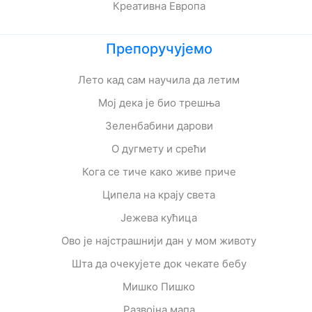
Креативна Европа
Препоручујемо
Лето кад сам научила да летим
Мој дека је био трешња
Зеленбабини дарови
О дугмету и срећи
Кога се тиче како живе приче
Ципела на крају света
Јежева кућица
Ово је најстрашнији дан у мом животу
Шта да очекујете док чекате бебу
Мишко Пишко
Развојна мапа