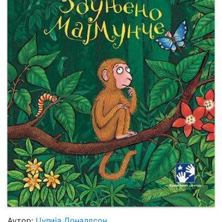
Мој
налог
Аутор:
Џулија Доналдсон