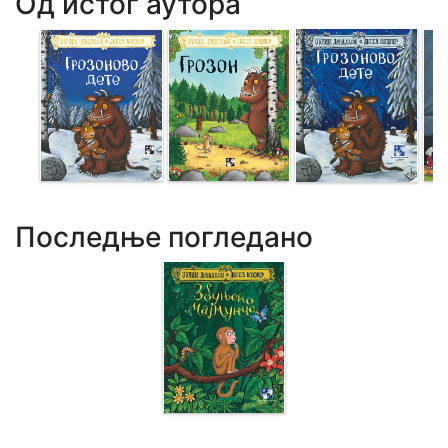
Од истог аутора
Последње погледано