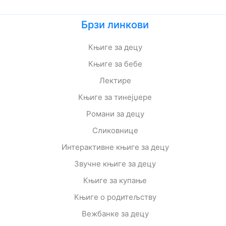
Брзи линкови
Књиге за децу
Књиге за бебе
Лектире
Књиге за тинејџере
Романи за децу
Сликовнице
Интерактивне књиге за децу
Звучне књиге за децу
Књиге за купање
Књиге о родитељству
Вежбанке за децу