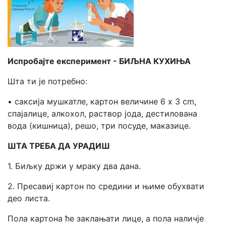
Испробајте експеримент - БИЉНА КУХИЊА
Шта ти је потребно:
• саксија мушкатле, картон величине 6 х 3 cm,
спајалице, алкохол, раствор јода, дестилована
вода (кишница), решо, три посуде, маказице.
ШТА ТРЕБА ДА УРАДИШ
1. Биљку држи у мраку два дана.
2. Пресавиј картон по средини и њиме обухвати
део листа.
Пола картона ће заклањати лице, а пола наличје