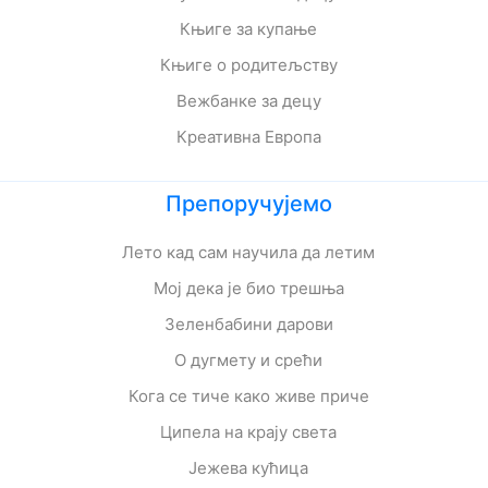
Књиге за купање
Књиге о родитељству
Вежбанке за децу
Креативна Европа
Препоручујемо
Лето кад сам научила да летим
Мој дека је био трешња
Зеленбабини дарови
О дугмету и срећи
Кога се тиче како живе приче
Ципела на крају света
Јежева кућица