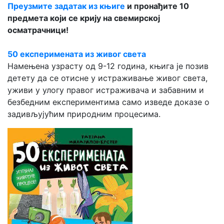
Преузмите задатак из књиге
и пронађите 10
предмета који се крију на свемирској
осматрачници!
50 експеримената из живог света
Намењена узрасту од 9-12 година, књига је позив
детету да се отисне у истраживање живог света,
уживи у улогу правог истраживача и забавним и
безбедним експериментима само изведе доказе о
задивљујућим природним процесима.