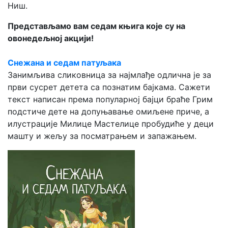
Ниш.
Представљамо вам седам књига које су на
овонедељној акцији!
Снежана и седам патуљака
Занимљива сликовница за најмлађе одлична је за
први сусрет детета са познатим бајкама. Сажети
текст написан према популарној бајци браће Грим
подстиче дете на допуњавање омиљене приче, а
илустрације Милице Мастелице пробудиће у деци
машту и жељу за посматрањем и запажањем.