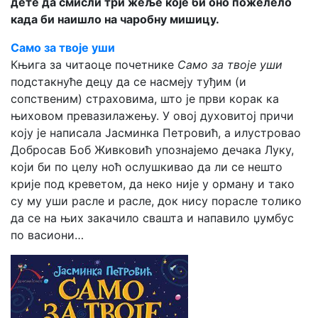
дете да смисли три жеље које би оно пожелело
када би наишло на чаробну мишицу.
Само за твоје уши
Књига за читаоце почетнике
Само за твоје уши
подстакнуће децу да се насмеју туђим (и
сопственим) страховима, што је први корак ка
њиховом превазилажењу. У овој духовитој причи
коју је написала Јасминка Петровић, а илустровао
Добросав Боб Живковић упознајемо дечака Луку,
који би по целу ноћ ослушкивао да ли се нешто
крије под креветом, да неко није у орману и тако
су му уши расле и расле, док нису порасле толико
да се на њих закачило свашта и напавило џумбус
по васиони…