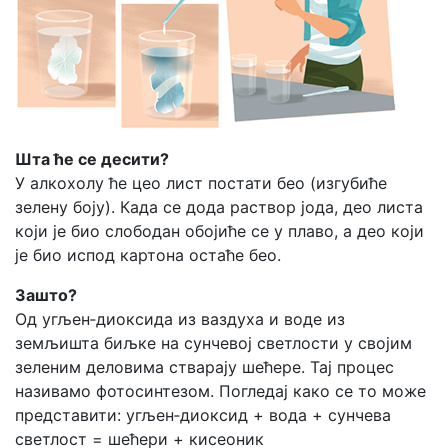
Шта ће се десити?
У алкохолу ће цео лист постати бео (изгубиће
зелену боју). Када се дода раствор јода, део листа
који је био слободан обојиће се у плаво, а део који
је био испод картона остаће бео.
Зашто?
Од угљен‑диоксида из ваздуха и воде из
земљишта биљке на сунчевој светлости у својим
зеленим деловима стварају шећере. Тај процес
називамо фотосинтезом. Погледај како се то може
представити: угљен‑диоксид + вода + сунчева
светлост = шећери + кисеоник