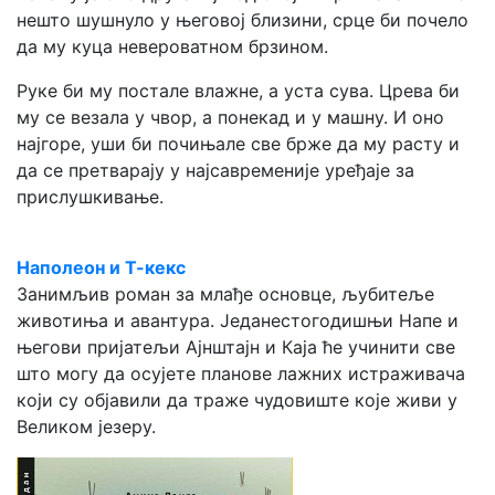
нешто шушнуло у његовој близини, срце би почело
да му куца невероватном брзином.
Руке би му постале влажне, а уста сува. Црева би
му се везала у чвор, а понекад и у машну. И оно
најгоре, уши би почињале све брже да му расту и
да се претварају у најсавременије уређаје за
прислушкивање.
Наполеон и Т-кекс
Занимљив роман за млађе основце, љубитеље
животиња и авантура. Једанестогодишњи Напе и
његови пријатељи Ајнштајн и Каја ће учинити све
што могу да осујете планове лажних истраживача
који су објавили да траже чудовиште које живи у
Великом језеру.