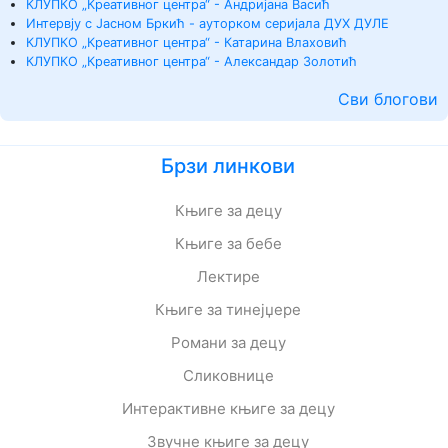
КЛУПКО „Креативног центра“ - Андријана Васић
Интервју с Јасном Бркић - ауторком серијала ДУХ ДУЛЕ
КЛУПКО „Креативног центра“ - Катарина Влаховић
КЛУПКО „Креативног центра“ - Александар Золотић
Сви блогови
Брзи линкови
Књиге за децу
Књиге за бебе
Лектире
Књиге за тинејџере
Романи за децу
Сликовнице
Интерактивне књиге за децу
Звучне књиге за децу