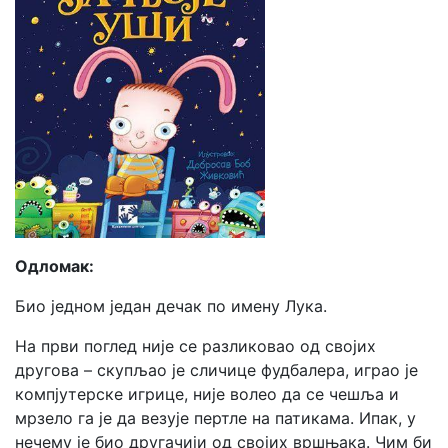
Одломак:
Био једном један дечак по имену Лука.
На први поглед није се разликовао од својих
другова – скупљао је сличице фудбалера, играо је
компјутерске игрице, није волео да се чешља и
мрзело га је да везује пертле на патикама. Ипак, у
нечему је био другачији од својих вршњака. Чим би