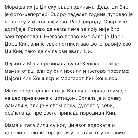
Мора да их је Џи скупљао годинама. Деда Џи био
је фото-репортер. Скоро педесет година путовао је
по свету и фотографисао. Рат.Природу. Спортске
догађаје. Готово да нема теме за коју није био
заинтересован. Његово право име било је Џорџ,
Џорџ Кин, али је увек потписи вао фотографије као
Џи Кин, тако да су га сви звали Џи.
Џејсон и Меги презивали су се Хеншлер, Џи је
мaмин отац, али су они носили и његово презиме:
Џејсон Кин Хеншлер и Маргарет Кин Хеншлер.
Меги се допадало што је Кин њено средње име, а
не део презимена с цртицом. Волела је и очеву
фамилију, али је у свом срцу, дубоко у себи,
осећала да пре свега припада породици Кин.
Мама и тата били су код Џијевог адвоката и
донели поклоне које је Џи у тестаменту оставио