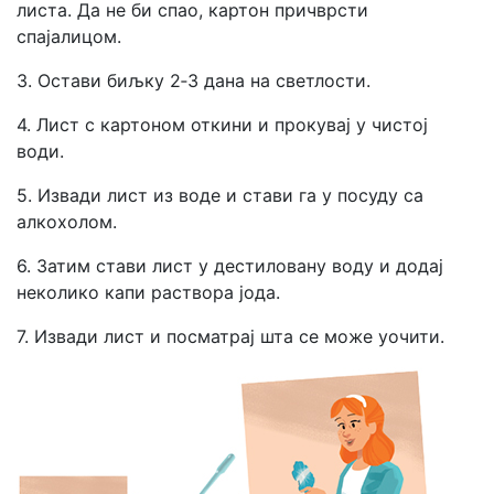
листа. Да не би спао, картон причврсти
спајалицом.
3. Остави биљку 2‑3 дана на светлости.
4. Лист с картоном откини и прокувај у чистој
води.
5. Извади лист из воде и стави га у посуду са
алкохолом.
6. Затим стави лист у дестиловану воду и додај
неколико капи раствора јода.
7. Извади лист и посматрај шта се може уочити.