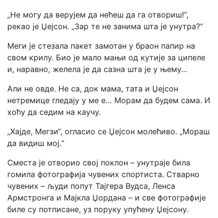
„Не могу да верујем да нећеш да га отвориш!“,
рекао је Џејсон. „Зар те не занима шта је унутра?“
Меги је стезала пакет замотан у браон папир на
свом крилу. Био је мало мањи од кутије за ципеле
и, наравно, желела је да сазна шта је у њему…
Aли не овде. Не са, док мама, тата и Џејсон
нетремице гледају у ме е… Морам да будем сама. И
хоћу да седим на кaучу.
„Хајде, Мегзи“, огласио се Џејсон молећиво. „Мораш
да видиш мој.“
Сместа је отворио свој пoклон – унутраје била
гомила фотографија чувених спортиста. Стварно
чувених – људи попут Тајгера Вудса, Ленса
Армстронга и Мајкла Џордана – и све фотографије
биле су потписане, уз поруку упућену Џејсону.