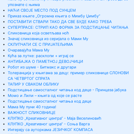
упознате с њима
НАЋИ СВОЈЕ МЕСТО ПОД СУНЦЕМ
Приказ књиге „Огромна књига о Мимбу Џимбу“
ПОСТАВИТИ СТВАРИ ТАКО ДА СВЕ БУДЕ КАКО ТРЕБА
СУПЕРПРАСЕ: СТРИП КАО ФОРМА ЗА ПОДСТИЦАЊЕ ЧИТАЊА
Сликовница која осветљава ноћ
Значај сликовница из серијала о Мами Му
СКЛУПЧАТИ СЕ С ПРИЈАТЕЉИМА
Очаравајућа Мама Му
Кућа за лутке: расклопи + играј се
АНТИБАЈКА О ПАМЕТНОЈ ДЕВОЈЧИЦИ
Робот из шуме - Битмакс и другари
Толеранција у књигама за децу: пример сликовнице СЛОНОВИ
СА ЧЕТВРТОГ СПРАТА
ТАПИР У СВАКОМ ОБЛИКУ
Подстицање самосталног читања код деце - Принцеза јабука
Момо и Лили – књига од које се расте
Подстицање самосталног читања код деце
Мама Му пуни 40 година!
ВАЖНОСТ СЛИКОВНИЦЕ
КЛУПКО „Креативног центра“ - Маја Веселиновић
КЛУПКО „Креативног центра“ - Соња Варга
Интервју са ауторкама ЈЕЗИЧКОГ КОМПАСА