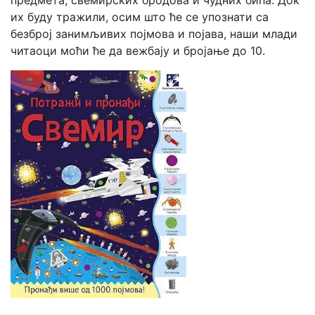
предмета, свемирских бродова и чудних бића. Док
их буду тражили, осим што ће се упознати са
безброј занимљивих појмова и појава, наши млади
читаоци моћи ће да вежбају и бројање до 10.