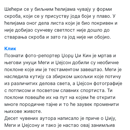
Шећери се у биљним ћелијама чувају у форми
скроба, који се у присуству јода боји у плаво. У
ћелијама оног дела листа који је био покривен и
није добијао сунчеву светлост није дошло до
стварања скроба и зато га јод није ни обојиo.
Клик
Познати фото-репортер Џорџ Џи Кин је мртав и
његови унуци Меги и Џејсон добили су необичне
поклоне које им је тестаментом завештао. Меги је
наследила кутију са збирком шкољки које потичу
из различитих делова света, а Џејсон фотографије
с потписом и посветом славних спортиста. Ти
поклони повешће их на пут на којем ће открити
многе породичне тајне и то ће заувек променити
њихове животе.
Десет чувених аутора написало је приче о Џију,
Меги и Џејсону и тако је настао овај занимљив