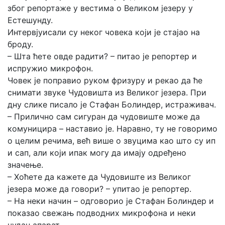
због репортаже у вестима о Великом језеру у
Естешунду.
Интервјуисали су неког човека који је стајао на
броду.
– Шта ћете овде радити? – питао је репортер и
испружио микрофон.
Човек је поправио руком фризуру и рекао да ће
снимати звуке Чудовишта из Великог језера. При
дну слике писало је Стафан Болиндер, истраживач.
– Прилично сам сигуран да чудовиште може да
комуницира – наставио је. Наравно, ту не говоримо
о целим речима, већ више о звуцима као што су ип
и сап, али који ипак могу да имају одређено
значење.
– Хоћете да кажете да Чудовиште из Великог
језера може да говори? – упитао је репортер.
– На неки начин – одговорио је Стафан Болиндер и
показао свежањ подводних микрофона и неки