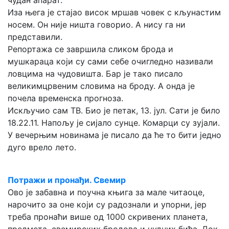
чудан апарат.
Иза њега је стајао висок мршав човек с кљунастим
носем. Он није ништа говорио. А нису га ни
представили.
Репортажа се завршила сликом брода и
мушкараца који су сами себе очигледно називали
ловцима на чудовишта. Бар је тако писало
великимцрвеним словима на броду. А онда је
почела временска прогноза.
Искључио сам ТВ. Био је петак, 13. јул. Сати је било
18.22.11. Напољу је сијало сунце. Комарци су зујали.
У вечерњим новинама је писало да ће то бити једно
дуго врело лето.
Потражи и пронађи. Свемир
Ово је забавна и поучна књига за мале читаоце,
нарочито за оне који су радознали и упорни, јер
треба пронаћи више од 1000 скривених планета,