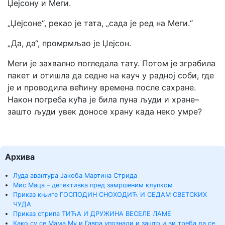
Џејсону и Меги.
„Џејсоне“, рекао је тата, „сада је ред на Меги.“
„Да, да“, промрмљао је Џејсон.
Меги је захвално погледала тату. Потом је зграбила
пакет и отишла да седне на кауч у радној соби, где
је и проводила већину времена после сахране.
Након погреба кућа је била пуна људи и хране–
зашто људи увек доносе храну када неко умре?
Архива
Луда авантура Јакоба Мартина Стрида
Мис Маца – детективка пред замршеним клупком
Приказ књиге ГОСПОДИН СНОХОДИЋ И СЕДАМ СВЕТСКИХ
ЧУДА
Приказ стрипа ТИЋА И ДРУЖИНА ВЕСЕЛЕ ЛАМЕ
Како су се Мама Му и Гавра упознали и зашто и ви треба да се