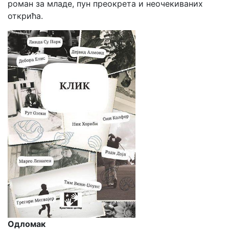
роман за младе, пун преокрета и неочекиваних
открића.
Одломак