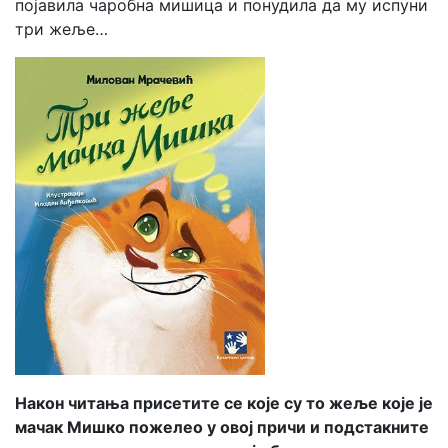
појавила чаробна мишица и понудила да му испуни
три жеље…
Након читања присетите се које су то жеље које је
мачак Мишко пожелео у овој причи и подстакните