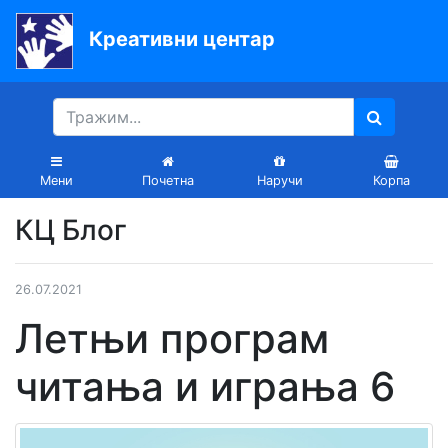
Креативни центар
Почетна
Књиге
Уџбеници
Мени
Почетна
Наручи
Корпа
За
КЦ Блог
вртиће
Лектира
26.07.2021
Акције
Летњи програм
Блог
читања и играња 6
Latinica