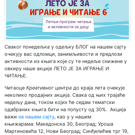
Мој
налог
Сваког понедељка у одељку БЛОГ на нашем сајту
очекују вас одломци, занимљивости и предлози
активности из књига које су те недеље снижене у
овкиру наше акције ЛЕТО ЈЕ ЗА ИГРАЊЕ И
ЧИТАЊЕ.
Читаоце
Креативног центра
до краја лета очекује
неколико продајних акција. Свака од њих трајаће
недељу дана, током којих ће седам тематски
одабраних књига бити на попусту од 30%. Акција
важи
на нашем сајту
, као у у нашим
књижарама: Македонска 30, Београд; Уроша
Мартиновића 12, Нови Београд; Синђелићев трг 19,