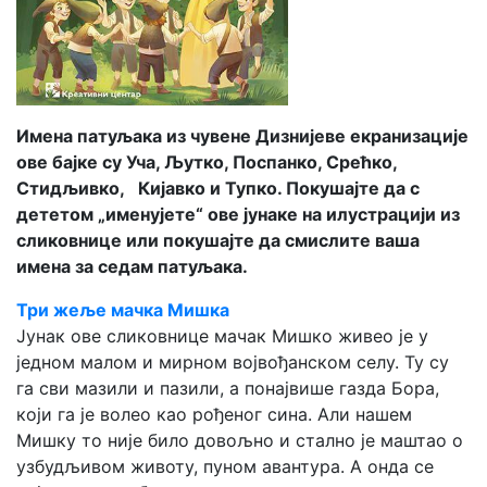
Имена патуљака из чувене Дизнијеве екранизације
ове бајке су Уча, Љутко, Поспанко, Срећко,
Стидљивко, Кијавко и Тупко. Покушајте да с
дететом „именујете“ ове јунаке на илустрацији из
сликовнице или покушајте да смислите ваша
имена за седам патуљака.
Три жеље мачка Мишка
Јунак ове сликовнице мачак Мишко живео је у
једном малом и мирном војвођанском селу. Ту су
га сви мазили и пазили, а понајвише газда Бора,
који га је волео као рођеног сина. Али нашем
Мишку то није било довољно и стално је маштао о
узбудљивом животу, пуном авантура. А онда се