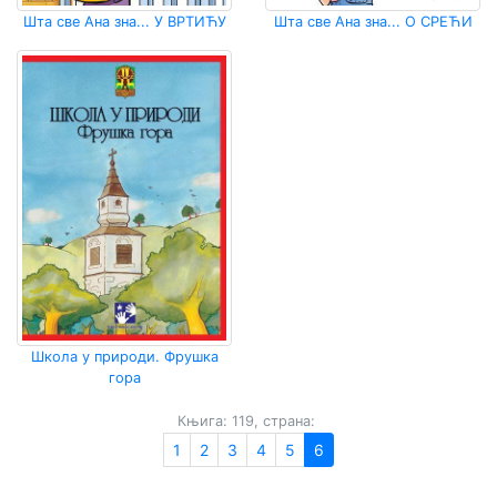
Шта све Ана зна... У ВРТИЋУ
Шта све Ана зна... О СРЕЋИ
Школа у природи. Фрушка
гора
Књига: 119, страна:
1
2
3
4
5
6