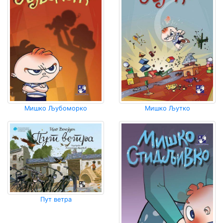
Мишко Љубоморко
Мишко Љутко
Пут ветра