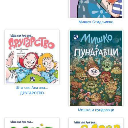
Мишко Стидљивко
Шта све Ана зна...
ДРУГАРСТВО
Мишко и пундравци