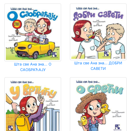
Шта све Ана зна... ДОБРИ
Шта све Ана зна... О
САВЕТИ
САОБРАЋАЈУ