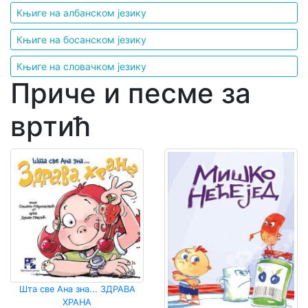
Књиге на албанском језику
Књиге на босанском језику
Књиге на словачком језику
Приче и песме за
вртић
Шта све Ана зна... ЗДРАВА
ХРАНА