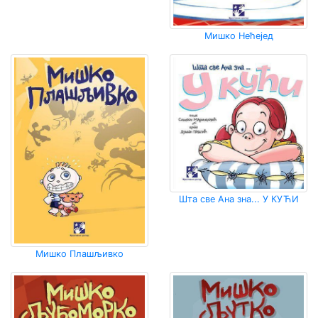
Мишко Нећејед
Шта све Ана зна... У КУЋИ
Мишко Плашљивко