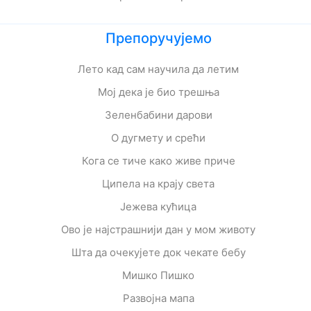
Препоручујемо
Лето кад сам научила да летим
Мој дека је био трешња
Зеленбабини дарови
О дугмету и срећи
Кога се тиче како живе приче
Ципела на крају света
Јежева кућица
Ово је најстрашнији дан у мом животу
Шта да очекујете док чекате бебу
Мишко Пишко
Развојна мапа