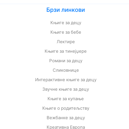
Брзи линкови
Књиге за децу
Књиге за бебе
Лектире
Књиге за тинејџере
Романи за децу
Сликовнице
Интерактивне књиге за децу
Звучне књиге за децу
Књиге за купање
Књиге о родитељству
Вежбанке за децу
Креативна Европа