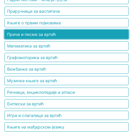
Приручници за васпитаче
Мој
налог
Књиге о првим појмовима
Приче и песме за вртић
Математика за вртић
Графомоторика за вртић
Вежбанке за вртић
Музичке књиге за вртић
Речници, енциклопедије и атласи
Енглески за вртић
Игре и слагалице за вртић
Књиге на мађарском језику