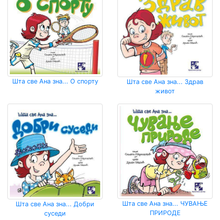
Шта све Ана зна... О спорту
Шта све Ана зна... Здрав
живот
Шта све Ана зна... ЧУВАЊЕ
Шта све Ана зна... Добри
ПРИРОДЕ
суседи