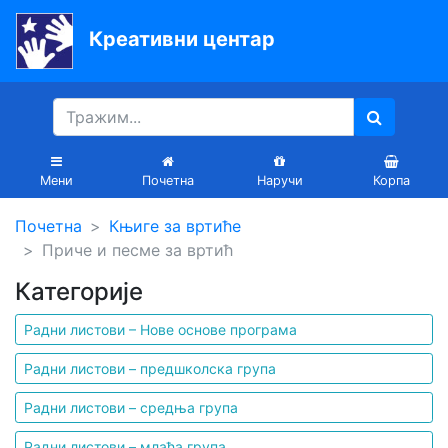
Креативни центар
Почетна
Књиге
Уџбеници
Мени
Почетна
Наручи
Корпа
За
Почетна
Књиге за вртиће
вртиће
Приче и песме за вртић
Лектира
Категорије
Акције
Радни листови – Нове основе програма
Блог
Радни листови – предшколска група
Радни листови – средња група
Latinica
Радни листови – млађа група