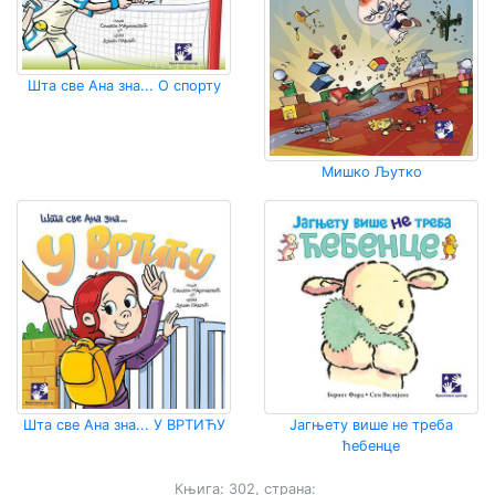
Шта све Ана зна... О спорту
Мишко Љутко
Шта све Ана зна... У ВРТИЋУ
Јагњету више не треба
ћебенце
Књига: 302, страна: