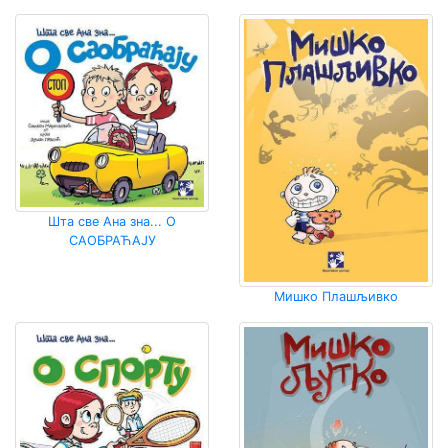
Шта све Ана зна... О
САОБРАЋАЈУ
Мишко Плашљивко