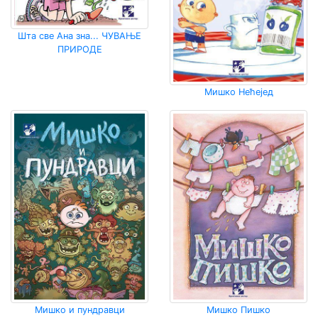
Шта све Ана зна... ЧУВАЊЕ
ПРИРОДЕ
Мишко Нећејед
Мишко и пундравци
Мишко Пишко