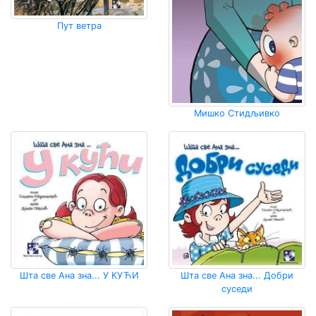
Пут ветра
Мишко Стидљивко
Шта све Ана зна... У КУЋИ
Шта све Ана зна... Добри
суседи