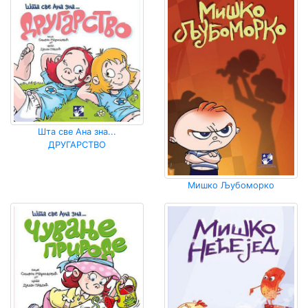
Шта све Ана зна...
ДРУГАРСТВО
Мишко Љубоморко