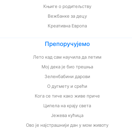
Књиге о родитељству
Вежбанке за децу
Креативна Европа
Препоручујемо
Лето кад сам научила да летим
Мој дека је био трешња
Зеленбабини дарови
О дугмету и срећи
Кога се тиче како живе приче
Ципела на крају света
Јежева кућица
Ово је најстрашнији дан у мом животу