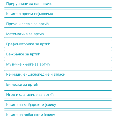
Приручници за васпитаче
Мој
Књиге о првим појмовима
налог
Приче и песме за вртић
Математика за вртић
Графомоторика за вртић
Вежбанке за вртић
Музичке књиге за вртић
Речници, енциклопедије и атласи
Енглески за вртић
Игре и слагалице за вртић
Књиге на мађарском језику
Књиге на албанском језику