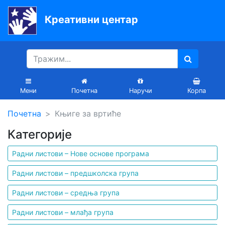
Креативни центар
Почетна
Књиге
Уџбеници
Мени
Почетна
Наручи
Корпа
За
Почетна
Књиге за вртиће
вртиће
Категорије
Лектира
Радни листови – Нове основе програма
Акције
Радни листови – предшколска група
Блог
Радни листови – средња група
Радни листови – млађа група
Latinica