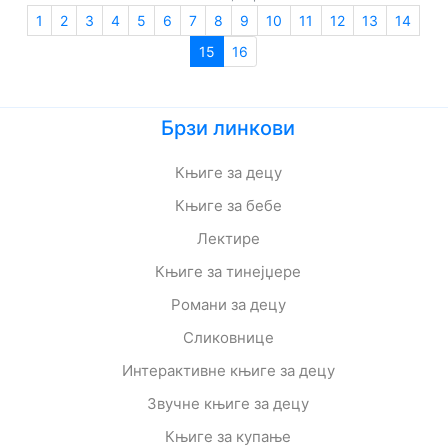
1
2
3
4
5
6
7
8
9
10
11
12
13
14
15
16
Брзи линкови
Књиге за децу
Књиге за бебе
Лектире
Књиге за тинејџере
Романи за децу
Сликовнице
Интерактивне књиге за децу
Звучне књиге за децу
Књиге за купање