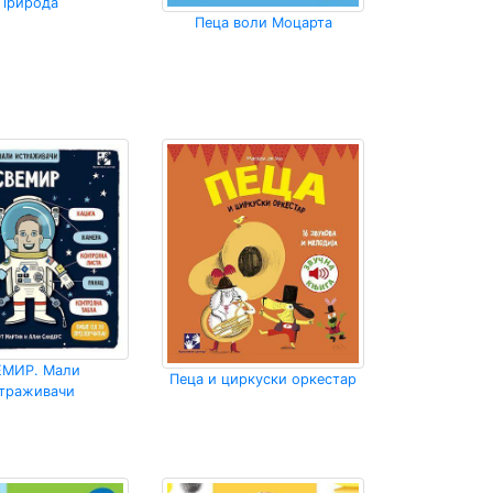
Природа
Пеца воли Моцарта
ЕМИР. Мали
Пеца и циркуски оркестар
траживачи