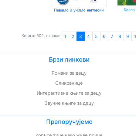
Благо
Певамо и учимо енглески
Књига: 302, страна:
1
2
3
4
5
6
7
8
9
Брзи линкови
Романи за децу
Сликовнице
Интерактивне књиге за децу
Звучне књиге за децу
Препоручујемо
Кога се тиче како живе приче