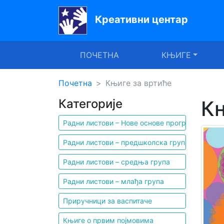
Креативни центар
Почетна
ПОЧЕТНА
КЊИГЕ
Књиге
Уџбеници
Почетна
Књиге за вртиће
Категорије
Књ
За
вртиће
Радни листови – Нове основе програма
Лектира
Радни листови – предшколска група
Акције
Радни листови – средња група
Блог
Радни листови – млађа група
Приручници за васпитаче
Latinica
Књиге о првим појмовима