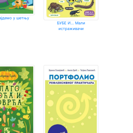
хајдемо у шетњу
БУБЕ И… Мали
истраживачи