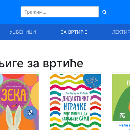
УЏБЕНИЦИ
ЗА ВРТИЋЕ
ЛЕКТИ
иге за вртиће
Мале 