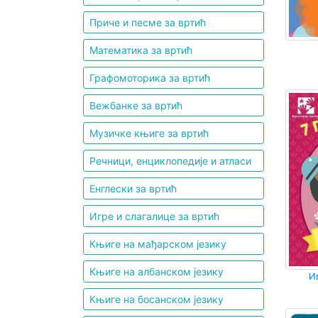
Приче и песме за вртић
Мој
Математика за вртић
налог
Графомоторика за вртић
Вежбанке за вртић
Музичке књиге за вртић
Речници, енциклопедије и атласи
Енглески за вртић
Игре и слагалице за вртић
Књиге на мађарском језику
Књиге на албанском језику
И
Књиге на босанском језику