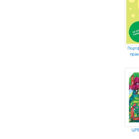
Порт
прак
ЦРВ