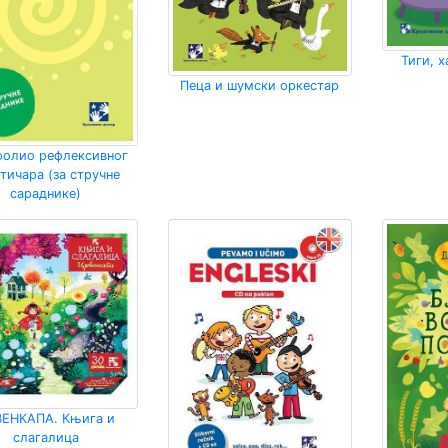
Тиги, 
Пеца и шумски оркестар
фолио рефлексивног
тичара (за стручне
сараднике)
ЕНКАПА. Књига и
слагалица