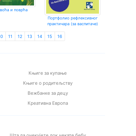
 воћа и поврћа
Портфолио рефлексивног
практичара (за васпитаче)
10
11
12
13
14
15
16
Књиге за купање
Књиге о родитељству
Вежбанке за децу
Креативна Европа
Шта да очекујете док чекате бебу