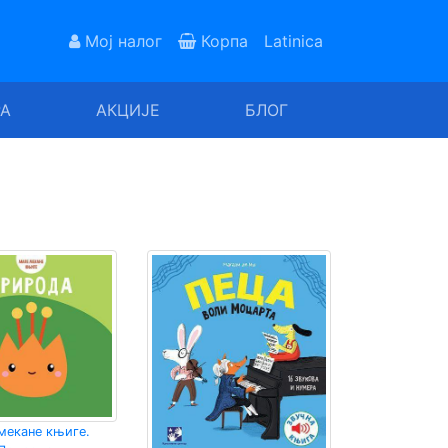
Мој налог
Корпа
Latinica
РА
АКЦИЈЕ
БЛОГ
мекане књиге.