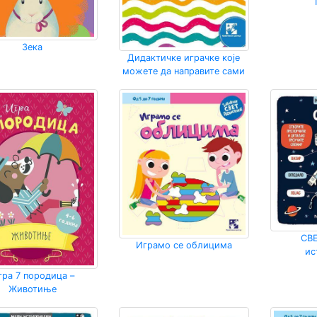
Зека
Дидактичке играчке које
можете да направите сами
СВ
Играмо се облицима
ис
гра 7 породица –
Животиње