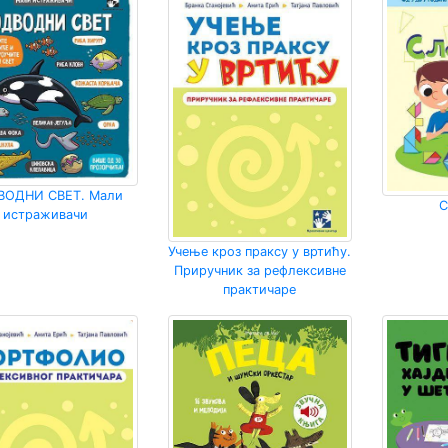
ВОДНИ СВЕТ. Мали
С
истраживачи
Учење кроз праксу у вртићу.
Приручник за рефлексивне
практичаре