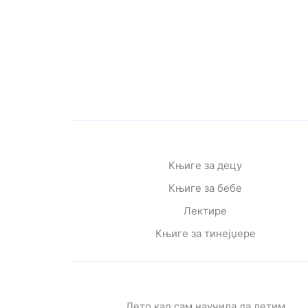
Књиге за децу
Књиге за бебе
Лектире
Књиге за тинејџере
Лето кад сам научила да летим